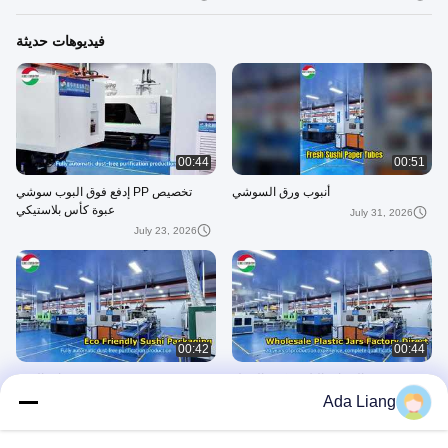
فيديوهات حديثة
00:44
00:51
أنبوب ورق السوشي
تخصيص PP إدفع فوق البوب سوشي
عبوة كأس بلاستيكي
July 31, 2026
July 23, 2026
00:42
00:44
تصنيع العبوات البلاستيكية بالجملة
عبوات الورق
Ada Liang
July 17, 2026
July 20, 2026
易拉/撕纸罐