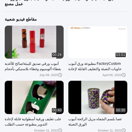
عمل مصنع
مقاطع فيديو شعبية
00:29
03:01
FactoryCustom مطبوعة ورق أنبوب
أنبوب ورقي صديق للبيئة/صالح للأغذية
حاويات التعبئة والتغليف القابلة لإعادة
بغطاء ألومنيوم وغطاء بلاستيكي بأحجام
التدوير
وأشكال مختلفة
July 09, 2025
April 06, 2023
00:40
00:30
عصا بلسم الشفاه مزيل الرائحة أنبوب
علب تغليف ورقية أسطوانية قابلة لإعادة
الورق التعبئة
التدوير مطبوعة حسب الطلب
October 11, 2022
October 11, 2022