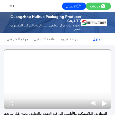
دردشة
الاتصال
Guangzhou Huihua Packaging Products
Co,.LTD
الجودة علب ورق التغليف, علب الورق المركب المصنع من
الصين
المنزل
أشرطة فيديو
قائمة التشغيل
موقع الكتروني
الصناديق البلاستيكية والأنابيب الورقية التعبئة والتغليف بدون غبار ورشة