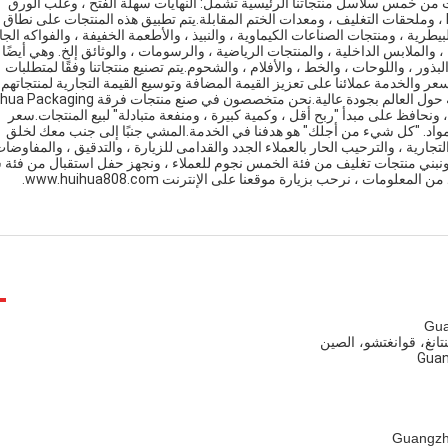
ت من خمس سلاسل منتجاتنا الرئيسية تشمل: النهايات سهلة الفتح ، وعلب الورق
المركبة ، وعلب البلاستيك PET سهلة الفتح ، والأغطية البلاستيكية PE ، وملحقات التغليف ، ومعدات الختم المقابلة.يتم تطبيق هذه المنتجات على نطاق
يطرية ، ومنتجات الصناعات الكيماوية ، والنبيذ ، والأطعمة الخفيفة ، والفواكه الجا
 والملابس الداخلية ، والمنتجات الرياضية ، والرسومات ، والوثائق إلخ. وهي أيضًا
، و MSG ، ورقائق البطاطس ، والبذور ، واللوحات ، والخط ، والأفلام ، والشحوم.يتم تصنيع منتجاتنا وفقًا لمتطلبات
سعر والخدمة عملائنا على تعزيز القيمة المضافة وتوسيع القيمة التجارية لمنتجاتهم.
تُباع منتجات هويوا جيدًا لكل مقاطعة `` كل مدينة '' كل منطقة مستقلة حول العالم بجودة عالية.نحن متخصصون في صنع منتج
نحافظ على مبدأ "ربح أقل ، وكمية كبيرة ، ومنفعة متبادلة" لبيع المنتجات.سعر
ينا مواد. "كل شيء من أجلك" هو هدفنا في الخدمة.المشي جنبًا إلى جنب معك لخلق
عاونكم ، وتوسيع القيمة التجارية ، والترحيب الحار بالعملاء الجدد والقدامى للزيارة ، والتدقيق ، والمفاوضا
ا ، ونبني منتجات تغليف من فئة الخمس نجوم للعملاء ، ونجهز حفل استقبال من فئة
مات ، نرحب بزيارة موقعنا على الإنترنت www.huihua808.com.