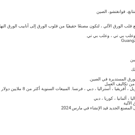
 وعلب بي تي ، وعلب بي تي.
2014: حضور 7 معارض حول العالم: نحن في اليابان ، تايلاند ، البرازيل ، أفريقيا ، أستراليا ، دبي ، فرنسا. المبيعات السنوية أكثر من 8 ملايين دولار