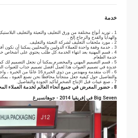
خدمة
1 ، توريد أنواع مختلفة من ورق التغليف والتعبئة والتغليف البلاس
والهدايا والقدح والزجاج.إلخ .
2 ، مورد ملحقات التغليف لشركة التعبئة والتغليف.
3 ، خدمة وقفة واحدة للعملاء الدوليين والمحليين.يمكننا أن نكون أفضل شريك تجاري معك في الصين.
4 ، قسم المهنية بعد انتهاء الخدمة.كل طلب يحتوي على أشخاص خ
خدمة الطعام.
5 ، قسم التصميم المهني والمخضرم.يمكننا أن نجعل التصميم لك ك
عديدة في تصميم العبوات هذا.لعمل أفضل تصميم جذاب للعبوات ال
6 ، آلات متقدمة ومهندس من ذوي 
والتفاصيل حول كيفية جعل منتجاتنا محافظًا.نحن نصنع العبوة ، يمكنك أن
7 ، صنع عينات قبل الإنتاج الضخم لتأكيد الجودة والتفاصيل.
8 ، حضور المعرض في جميع أنحاء العالم لخدمة العملاء المحليين!
Big Seven في إفريقيا 2014 - جوهانسبرغ