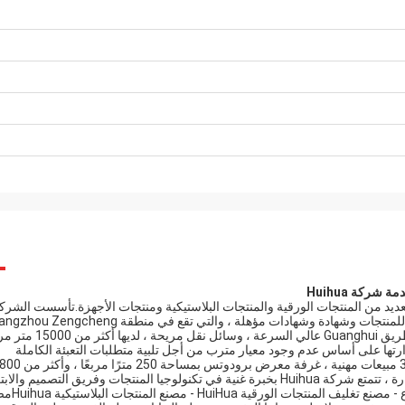
ة شركة Huihua
HuiHua Packaging Produ متخصصة في العديد من المنتجات الورقية والمنتجات البلاستيكية ومنتجات الأجهزة.تأسست الشر
في نوفمبر 2005 برأس مال مسجل قدره مليون وتقرير اختبار كامل للمنتجات وشهادة وشهادات مؤهلة ، والتي تقع في منطقة eng
الاقتصادية ، عن طريق طريق Lixin الأوسط ومخرج قرية Xian من طريق Guanghui عالي السرعة ، وسائل نقل مر
ارتها على أساس عدم وجود معيار مترب من أجل تلبية متطلبات التعبئة الكاملة
لصناعات الأغذية والأدوية ، 2800 متر مربع مبنى المكاتب ، محلي ، 39 مبيعات مهنية ، غرفة معرض برودوتس بمساحة 250 مترًا مربعًا ، وأكثر م
مجموعة من القوالب الحالية ، و 8 سنوات من الخبرة في الإنتاج والإدارة ، تتمتع شركة Huihua بخبرة غنية في تكنولوجيا المنتجات وفريق التصميم وا
الاحترافي ، وتلبية تمامًا طريقة التغليف الدولية. المحدودة - م