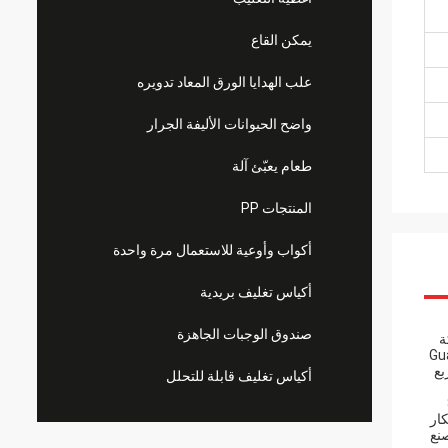
يمكن القاع
علب الهدايا الورق المعاد تدويره
واضح الحيوانات الأليفة الجرار
طعام يعبّئ آلة
المنتجات PP
أكواب وأوعية للاستعمال مرة واحدة
أكياس تغليف بريدية
صندوق الوجبات الجاهزة
كة
Guangzhou Zengch
يحة ، لديها أكثر من 15000 متر مربع
أكياس تغليف قابلة للتحلل
ن 800
لابتكار
صنع فرع - مصنع تغليف المنتجات الورقية HuiHua - مصنع المنتجات البلاستيكية Huihuaمصنع