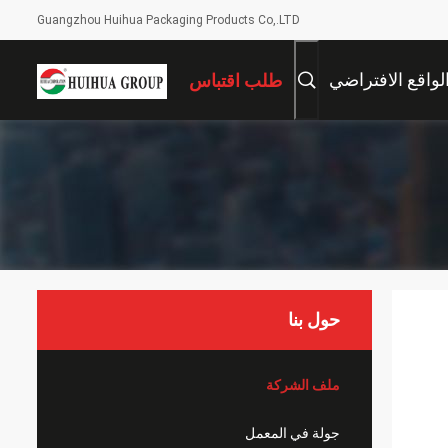
Guangzhou Huihua Packaging Products Co,.LTD
لواقع الافتراضي
طلب اقتباس
حول بنا
ملف الشركة
جولة في المعمل