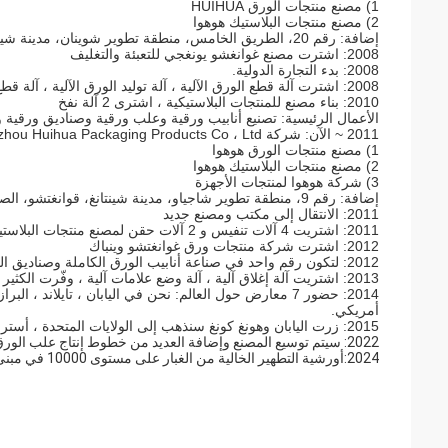
1) مصنع منتجات الورق HUIHUA
2) مصنع منتجات البلاستيك هوهوا
إضافة: رقم 20، الطريق الخامس، منطقة تطوير شوينان، مدينة شينتانغ، قوانغتشو، الصين
2008: اشترت مصنع غوانغشو يونغجي للتعبئة والتغليف
2008: بدء التجارة الدولية.
2008: اشترت آلة قطع الورق الآلية ، آلة توليد الورق الآلية ، آلة قطع قلب الورق الآلي ، لتكون مصنعًا حقيقيًا من قلوب الورق إلى أنابيب الورق النهائية
2010: بناء مصنع للمنتجات البلاستيكية ، اشترى 2 آلة نفخ
الأعمال الرئيسية: تصنيع أنابيب ورقية وعلب ورقية وصناديق ورقية
2011 ~ الآن: شركة Guangzhou Huihua Packaging Products Co ، Ltd
1) مصنع منتجات الورق هوهوا
2) مصنع منتجات البلاستيك هوهوا
3) شركة هوهوا لمنتجات الأجهزة
إضافة: رقم 9، منطقة تطوير شاجياو، مدينة شينتانغ، قوانغتشو، الصين
2011: الانتقال إلى مكتب ومصنع جديد
2011: اشتريت 4 آلات تنفيس و 2 آلات حقن لمصنع منتجات البلاستيك
2012: اشترت شركة منتجات ورق غوانغتشو وينباك
2012: لتكون رقم واحد في صناعة أنابيب الورق الكاملة وصناديق الورق المستديرة في الصين.
2013: اشتريت آلة إغلاق آلية ، آلة وضع علامات آلية ، وفّرت الكثير من تكاليف العمل
أمريكي.
2015: زرت اليابان وهونغ كونغ سنذهب إلى الولايات المتحدة ، أستراليا ، ألمانيا ، كوريا ، دبي
2022: سيتم توسيع المصنع وإضافة العديد من خطوط إنتاج علب الورق الآلية
2024:أورشية التطهير الخالية من الغبار على مستوى 10000 في مبنى المصنع الجديد قيد الإنشاء في مارس 2024