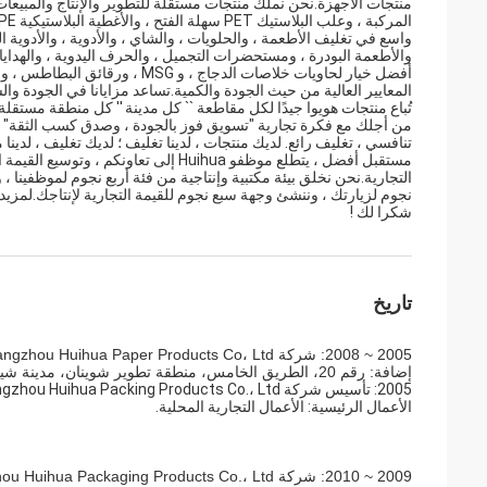
منتجات الأجهزة.نحن نملك منتجات مستقلة للتطوير والإنتاج والمبيعا
واسع في تغليف الأطعمة ، والحلويات ، والشاي ، والأدوية ، والأدوية الب
والأطعمة البودرة ، ومستحضرات التجميل ، والحرف اليدوية ، والهدايا ،
أفضل خيار لحاويات خلاصات الدجاج 
المعايير العالية من حيث الجودة والكمية.تساعد مزايانا في الجودة وال
من أجلك مع فكرة تجارية "تسويق فوز بالجودة ، وصدق كسب الثقة" ، و
تنافسي ، تغليف رائع. لديك منتجات ، لدينا تغليف ؛ لديك تغليف ، لد
مستقبل أفضل ، يتطلع موظفو Huihua إلى ت
التجارية.نحن نخلق بيئة مكتبية وإنتاجية من فئة أربع نجوم لموظفين
نجوم لزيارتك ، وننشئ وجهة سبع نجوم للقيمة التجارية لإنتاجك.لمزيد من المعلو
شكرا لك !
تاريخ
2005 ~ 2008: شركة Guangzhou Huihua Paper Products Co، Ltd
إضافة: رقم 20، الطريق الخامس، منطقة تطوير شوينان، مدينة شينتانغ، قوانغتشو، الصين
2005: تأسيس شركة Guangzhou Huihua Packing Products Co.، Ltd
الأعمال الرئيسية: الأعمال التجارية المحلية.
2009 ~ 2010: شركة Guangzhou Huihua Packaging Products Co.، Ltd