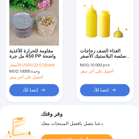
الغذاء الصف زجاجات
مقاومة للحرارة للأغذية
صلصة البلاستيك الأصفر
450 مل جرة PP واضحة
مع صلصة كاب، وزجاجة
10.000 pcs
MOQ:
USD0.22-0.25/unit
الأسعار:
صلصة الضغط
أحصل على آخر سعر
10000 وحدة
MOQ:
أحصل على آخر سعر
ﺎﺘﺼﻟ ﺍﻶﻧ
ﺎﺘﺼﻟ ﺍﻶﻧ
وفر وقتك
دعنا نتصل بأفضل المنتجات معك.