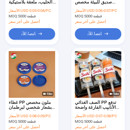
صديق للبيئة مخصص
الحليب، ملعقة بلاستيكية
يمكن القاع
مطبوع من البولي بروبلين
PP لمسحوق الدواء
USD 0.06-0.07/PC
الأسعار:
USD 0.03-0.04/PC
الأسعار:
لتقديم الكيك والسوشي
لمنتجات العناية الشخصية
5000 قطعة
MOQ:
5000 قطعة
علب الهدايا الورق المعاد تدويره
MOQ:
للاستخدام الغذائي
والجمال
أحصل على آخر سعر
أحصل على آخر سعر
واضح الحيوانات الأليفة الجرار
ﺎﺘﺼﻟ ﺍﻶﻧ
ﺎﺘﺼﻟ ﺍﻶﻧ
طعام يعبّئ آلة
المنتجات PP
أكواب وأوعية للاستعمال مرة واحدة
أكياس تغليف بريدية
صندوق الوجبات الجاهزة
الصف الغذائي PP تدفع
غطاء PP ملون مخصص
أكياس تغليف قابلة للتحلل
الأنابيب الفارغة واضحة
بشعار شخصي لبرطمان
البلاستيك تدفع البوب
مسحوق الحليب الغذائي
USD 0.07-0.08/PC
الأسعار:
USD 0.08-0.09/PC
الأسعار:
حاويات طباعة الحرير
5000 قطعة
MOQ:
5000 قطعة
MOQ:
المخصصة شعار لسوشي
موس كعكة الحلوى التعبئة
أحصل على آخر سعر
أحصل على آخر سعر