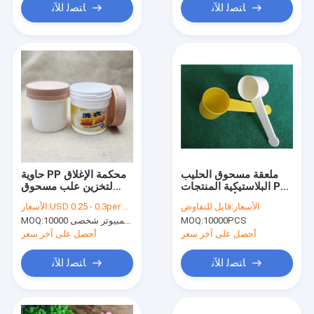
ﺎﺘﺼﻟ ﺍﻶﻧ
ﺎﺘﺼﻟ ﺍﻶﻧ
ملعقة مسحوق الحليب
حاوية PP محكمة الإغلاق
البلاستيكية المنتجات PP
لتخزين علب مسحوق
اللون الأبيض للحليب
البروتين الغذائي
الأسعار:
قابل للتفاوض
USD 0.25 - 0.3per unit
الأسعار:
المجفف، مسحوق القهوة
10000PCS
MOQ:
10000 جهاز كمبيوتر شخصى
MOQ:
أحصل على آخر سعر
أحصل على آخر سعر
ﺎﺘﺼﻟ ﺍﻶﻧ
ﺎﺘﺼﻟ ﺍﻶﻧ