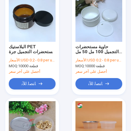
حاوية مستحضرات
البلاستيك PET
التجميل 100 مل 50 مل
مستحضرات التجميل جرة
جرة كريم بلاستيكية بيضاء
كريم على شكل جولة
USD 0.2 - 0.8 per unit
الأسعار:
USD 0.2 - 0.8 per unit
الأسعار:
PP مع حافة فضية
يمكن تخصيص اللون
10000 قطعة
MOQ:
10000 قطعة
MOQ:
والشعار
أحصل على آخر سعر
أحصل على آخر سعر
ﺎﺘﺼﻟ ﺍﻶﻧ
ﺎﺘﺼﻟ ﺍﻶﻧ
منزل
المنتجات
حول بنا