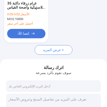
35 غرام زرقاء داكنة
بلاستيكية واضحة القياس
الكأس ملحوق مسحوق
الأسعار:
0.02-0.05
ملعقة غرام ملعقة
MOQ:
10000
مستديرة 95mm *
45mm الأزرق
أحصل على آخر سعر
ﺎﺘﺼﻟ ﺍﻶﻧ
عرض المزيد
اترك رسالة
سوف نقوم بالرد بسرعة