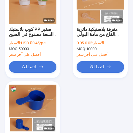
مغرفة بلاستيكية دائرية
كوب بلاستيك PP صغير
القاع من مادة البولي
السعة مصنوع في الصين
بروبيلين بدرجة الغذاء
للقناع مع ملصق طباعة
الأسعار:
0.02-0.05
USD $0.45/pc
الأسعار:
بمقبض قصير، سعة 5 مل،
OEM
MOQ:
50000
MOQ:
10000
10 مل، 15 مل، ملعقة
قياس شفافة للمسحوق
أحصل على آخر سعر
أحصل على آخر سعر
والسوائل
ﺎﺘﺼﻟ ﺍﻶﻧ
ﺎﺘﺼﻟ ﺍﻶﻧ