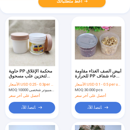
أعط متطلباتك
أبيض الصف الغذاء مقاومة
حاوية PP محكمة الإغلاق
للحرارة PP عاء شفاف
لتخزين علب مسحوق
للحساء / صلصة
البروتين الغذائي
USD 0.1 - 0.5 per unit
الأسعار:
USD 0.25 - 0.3per unit
الأسعار:
30.000 pcs
MOQ:
10000 جهاز كمبيوتر شخصى
MOQ:
أحصل على آخر سعر
أحصل على آخر سعر
ﺎﺘﺼﻟ ﺍﻶﻧ
ﺎﺘﺼﻟ ﺍﻶﻧ