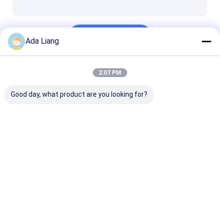
استمر
Ada Liang
فئاتنا
2:07 PM
Good day, what product are you looking for?
قة أنبوب التغليف
علب الورق المركب
علب ورق التغليف
Desktop Site
حول نا
منزل
اتصل بنا