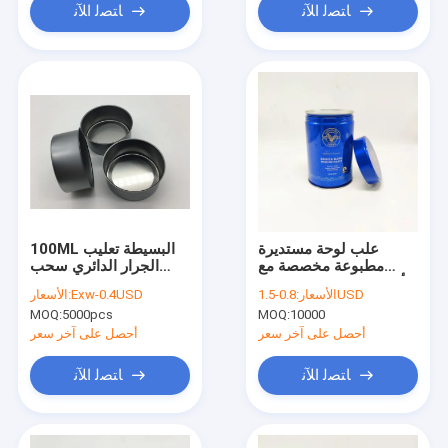
ﺎﺘﺼﻟ ﺍﻶﻧ
ﺎﺘﺼﻟ ﺍﻶﻧ
علب لوحة مستديرة
100ML البسيطة تعليب
مطبوعة مخصصة مع
الجرار الدائري سحب
أنبوب برغي ملون بغطاء
الغطاء والبلاستيك رائحة
0.8-1.5USD
الأسعار:
Exw-0.4USD
الأسعار:
رقائق الألومنيوم
غطاء والدليل
MOQ:
5000pcs
MOQ:
10000
أحصل على آخر سعر
أحصل على آخر سعر
ﺎﺘﺼﻟ ﺍﻶﻧ
ﺎﺘﺼﻟ ﺍﻶﻧ