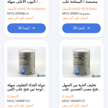
المحمصة / المملحة علب
/ البوب ​​الأعلى سهلة
يمكن القاع
صفيح مفتوحة سهلة
مفتوحة المعلبة السمكية
USD0.19~0.5/set
الأسعار:
USD0.19~0.225/set
الأسعار:
القصدير / علبة معدنية
الطوق سحب علب معدنية
20000 مجموعة
MOQ:
20000pcs
علب الهدايا الورق المعاد تدويره
MOQ:
بحجم صغير
القصدير الغذاء
أحصل على آخر سعر
أحصل على آخر سعر
واضح الحيوانات الأليفة الجرار
ﺎﺘﺼﻟ ﺍﻶﻧ
ﺎﺘﺼﻟ ﺍﻶﻧ
طعام يعبّئ آلة
المنتجات PP
أكواب وأوعية للاستعمال مرة واحدة
أكياس تغليف بريدية
صندوق الوجبات الجاهزة
تغليف أغذية من السهل
جولة الغذاء التغليف سهلة
أكياس تغليف قابلة للتحلل
فتح معدن القصدير علب
لوحة تين فتح علب اللبن
لوحة مسحوق الحليب
الفارغة
الأسعار:
0
الأسعار:
0
الخالي جولة
MOQ:
10000PCS
MOQ:
10000PCS
أحصل على آخر سعر
أحصل على آخر سعر