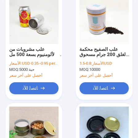
علب الصفيح محكمة
علب مشروبات من
الغلق 200 جرام مسحوق
الألومنيوم بسعة 500 مل
القهوة تغليف الشاي جرة
مع نهايات سهلة الفتح
0.8-1.5USD
الأسعار:
USD 0.35 -0.95 per unit
الأسعار:
القصدير
وأنيقة
10000
MOQ:
5000 حبة
MOQ:
أحصل على آخر سعر
أحصل على آخر سعر
ﺎﺘﺼﻟ ﺍﻶﻧ
ﺎﺘﺼﻟ ﺍﻶﻧ
منزل
المنتجات
حول بنا