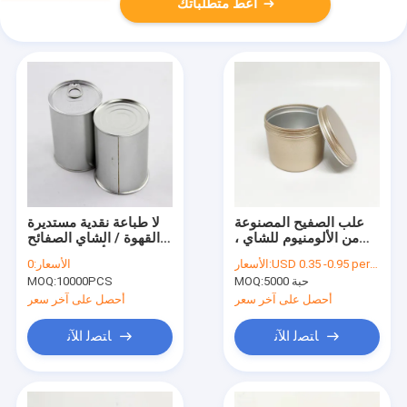
أعط متطلباتك
علب الصفيح المصنوعة
لا طباعة نقدية مستديرة
من الألومنيوم للشاي ،
القهوة / الشاي الصفائح
علب البرغي العلوية
القصيرة للأطعمة المعلبة
USD 0.35 -0.95 per unit
الأسعار:
الأسعار:
0
للشموع المستديرة ، علب
مع غطاء ضيق الهواء
5000 حبة
MOQ:
10000PCS
MOQ:
التوابل
أحصل على آخر سعر
أحصل على آخر سعر
ﺎﺘﺼﻟ ﺍﻶﻧ
ﺎﺘﺼﻟ ﺍﻶﻧ