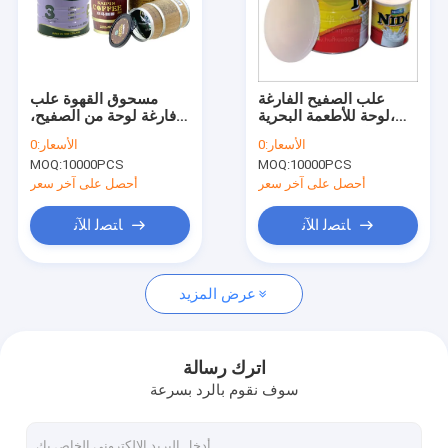
علب الصفيح الفارغة
مسحوق القهوة علب
لوحة للأطعمة البحرية،
فارغة لوحة من الصفيح،
tamato / الزيتون
علب معدنية مع سهولة
الأسعار:
0
الأسعار:
0
مسحوق التعبئة اسطوانة
الغطاء مفتوحا
MOQ:
10000PCS
MOQ:
10000PCS
أحصل على آخر سعر
أحصل على آخر سعر
ﺎﺘﺼﻟ ﺍﻶﻧ
ﺎﺘﺼﻟ ﺍﻶﻧ
عرض المزيد
اترك رسالة
سوف نقوم بالرد بسرعة