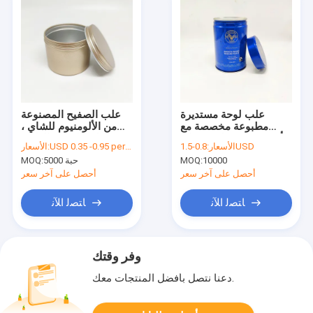
علب لوحة مستديرة
علب الصفيح المصنوعة
مطبوعة مخصصة مع
من الألومنيوم للشاي ،
أنبوب برغي ملون بغطاء
علب البرغي العلوية
0.8-1.5USD
الأسعار:
USD 0.35 -0.95 per unit
الأسعار:
رقائق الألومنيوم
للشموع المستديرة ، علب
10000
MOQ:
5000 حبة
MOQ:
التوابل
أحصل على آخر سعر
أحصل على آخر سعر
ﺎﺘﺼﻟ ﺍﻶﻧ
ﺎﺘﺼﻟ ﺍﻶﻧ
وفر وقتك
دعنا نتصل بأفضل المنتجات معك.