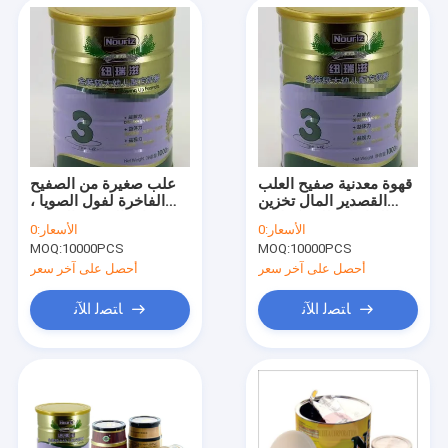
قهوة معدنية صفيح العلب
علب صغيرة من الصفيح
القصدير المال تخزين
الفاخرة لفول الصويا ،
الحاويات للشوكولاته/
حاويات الصفيح الغذائية
الأسعار:
0
الأسعار:
0
مسحوق
MOQ:
10000PCS
MOQ:
10000PCS
أحصل على آخر سعر
أحصل على آخر سعر
ﺎﺘﺼﻟ ﺍﻶﻧ
ﺎﺘﺼﻟ ﺍﻶﻧ