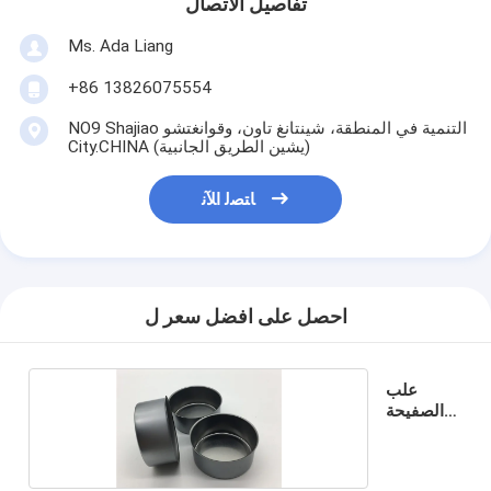
تفاصيل الاتصال
Ms. Ada Liang
+86 13826075554
NO9 Shajiao التنمية في المنطقة، شينتانغ تاون، وقوانغتشو
City.CHINA (يشين الطريق الجانبية)
ﺎﺘﺼﻟ ﺍﻶﻧ
احصل على افضل سعر ل
علب
الصفيحة
الذكية