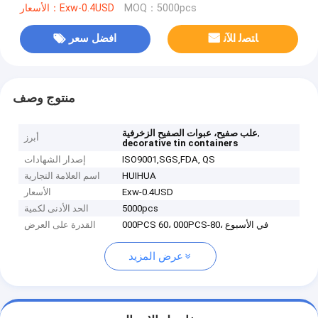
MOQ：5000pcs
الأسعار：Exw-0.4USD
ﺎﺘﺼﻟ ﺍﻶﻧ
افضل سعر
منتوج وصف
,
علب صفيح، عبوات الصفيح الزخرفية
أبرز
decorative tin containers
ISO9001,SGS,FDA, QS
إصدار الشهادات
HUIHUA
اسم العلامة التجارية
Exw-0.4USD
الأسعار
5000pcs
الحد الأدنى لكمية
000PCS 60، 000PCS-80، في الأسبوع
القدرة على العرض
عرض المزيد