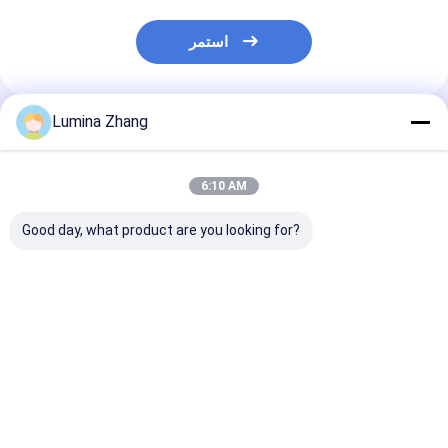
استمر
Lumina Zhang
المنتجات الموصى بها
6:10 AM
Good day, what product are you looking for?
FDA علب الصفيح
CMYK Color EOE علب
Paper Tube Lid Wine
غة / البوب ​​الأعلى
صفيح صغيرة مستديرة
Cover Caps Tube
ة مفتوحة المعلبة
لتونة التونة حجم الطعام
Tinplate Inner Plug
كية الطوق سحب
65x30mm
Lid Inner Lid
 معدنية القصدير
Tinplate Inner Cover
فضل سعر
افضل سعر
افضل سعر
الغذاء
Cap For Paper Can
Paper CANS Custom
Logo Metal