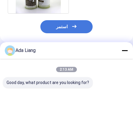
استمر
Ada Liang
المنتجات الموصى بها
2:13 AM
Good day, what product are you looking for?
 مخصصة لثنائيات
صديقة للبيئة دفع البوب
تخصيص سوشي صديقة
الورقية للتغليف
حتى سوشي أوراق الغذاء
للبيئة أنبوب ورقي دفع
لمطاعم والبائعين
أنبوب علبة الحاوية مع
سوشي البوب التعبئة
بالجملة
أنبوب وفراغ لا تسرب
والتغليف للوجبات الخارجة
سهلة لأخذ عبوة أسطوانة
فضل سعر
افضل سعر
افضل سعر