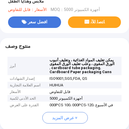
ملابس وهدايا الطفل
MOQ：أجهزة الكمبيوتر 5000
الأسعار：قابل للتفاوض
ﺎﺘﺼﻟ ﺍﻶﻧ
افضل سعر
منتوج وصف
يمكن تغليف المواد الغذائية ، وتغليف أنبوب
الورق المقوى ، وعلب تغليف الورق المقوى
أبرز
,
,
cardboard tube packaging
Cardboard Paper packaging Cans
ISO9001,SGS,FDA, QS
إصدار الشهادات
HUIHUA
اسم العلامة التجارية
قابل للتفاوض
الأسعار
أجهزة الكمبيوتر 5000
الحد الأدنى لكمية
000PCS 100، 000PCS-120، في الأسبوع
القدرة على العرض
عرض المزيد