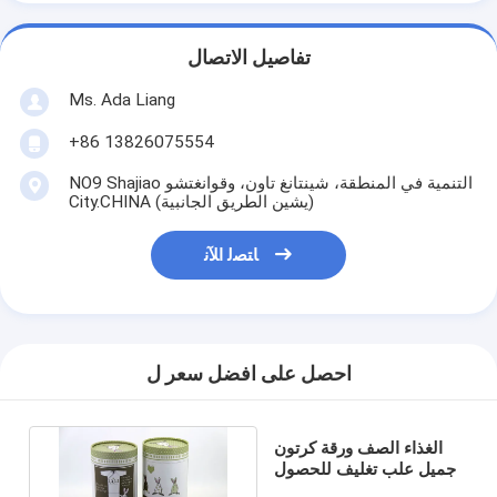
تفاصيل الاتصال
Ms. Ada Liang
+86 13826075554
NO9 Shajiao التنمية في المنطقة، شينتانغ تاون، وقوانغتشو
City.CHINA (يشين الطريق الجانبية)
ﺎﺘﺼﻟ ﺍﻶﻧ
احصل على افضل سعر ل
الغذاء الصف ورقة كرتون
جميل علب تغليف للحصول
على ملابس وهدايا الطفل