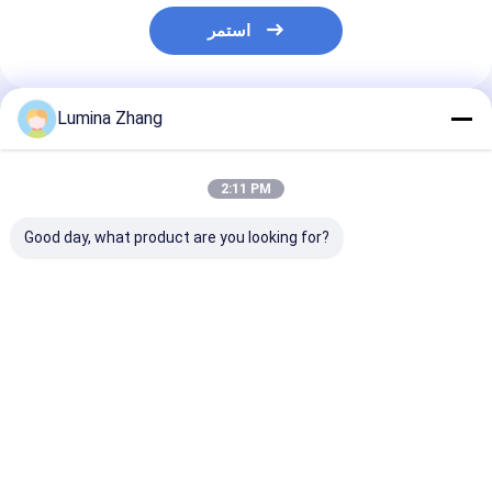
استمر
Lumina Zhang
المنتجات الموصى بها
2:11 PM
Good day, what product are you looking for?
ف الغذاء بالصفائح
آلات التغليف الغذائي
منخفضة MOQ سعر جيد
الألومنيومية
الآلية
عبوة بلاستيكية ورق
أنبوب الضغط آلة الختم
آلة الختم للشراب عبوة
بي تي
فضل سعر
افضل سعر
افضل سعر