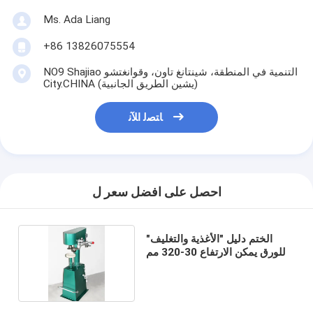
Ms. Ada Liang
+86 13826075554
NO9 Shajiao التنمية في المنطقة، شينتانغ تاون، وقوانغتشو
City.CHINA (يشين الطريق الجانبية)
ﺎﺘﺼﻟ ﺍﻶﻧ
احصل على افضل سعر ل
الختم دليل "الأغذية والتغليف"
للورق يمكن الارتفاع 30-320 مم