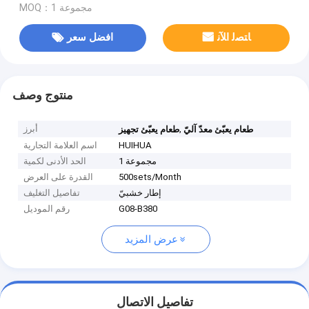
MOQ：1 مجموعة
ﺎﺘﺼﻟ ﺍﻶﻧ
افضل سعر
منتوج وصف
,
أبرز
طعام يعبّئ معدّ آليّ
طعام يعبّئ تجهيز
HUIHUA
اسم العلامة التجارية
1 مجموعة
الحد الأدنى لكمية
500sets/Month
القدرة على العرض
إطار خشبيّ
تفاصيل التغليف
G08-B380
رقم الموديل
عرض المزيد
تفاصيل الاتصال