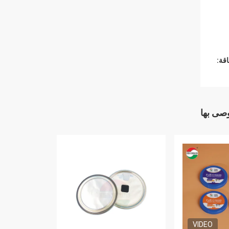
قة:
وصى بها
VIDEO