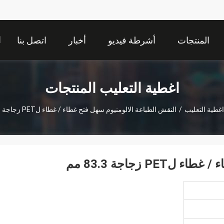
ا
المنتجات
أشرطة فيديو
أخبار
اتصل بنا
اغطية التعليب المنتجات
اغطية التعليب
/
النقش الطباعة الالومنيوم سهل فتح غطاء / غطاء لPET زجاجة 83.3 مم
 زجاجة 83.3 مم