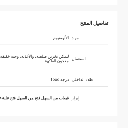
تفاصيل المنتج
مواد
الألومنيوم
ليمكن تخزين صلصة، والأغذية، وجبة خفيفة،
استعمال
معجون الفاكهة.
طلاء الداخلي
درجة food
با
علي
مرحبا جيني، استق
ذات نوعية جيدة، والخدمة الجيدة. شركة Huihua
أحب ذلك كثيرا. أنا أ
إبراز
قبعات من السهل فتح,من السهل فتح علبة غ
هو مورد جيد.