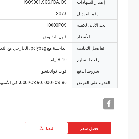
إصدار الشهادات
ISO9001,SGS,FDA, QS
رقم الموديل
307#
الحد الأدنى لكمية
10000PCS
الأسعار
قابل للتفاوض
تفاصيل التغليف
الداخلية مع polybag، الخارجي مع التعبئة كرتون
وقت التسليم
8-10 أيام
شروط الدفع
فوب قوانغتشو
القدرة على العرض
000PCS 60، 000PCS-80، في الأسبوع
افضل سعر
ﺎﺘﺼﻟ ﺍﻶﻧ