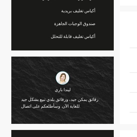
أكياس تغليف بريدية
صندوق الوجبات الجاهزة
أكياس تغليف قابلة للتحلل
ليندا باري
لجودة 360 مل علب PET، وتعاون جيد مع
رقائق يمكن جيد، ورقائق بلدي تبيع بشكل جيد
. شكرا
للغاية الآن. وسأطلعكم على اتصال.