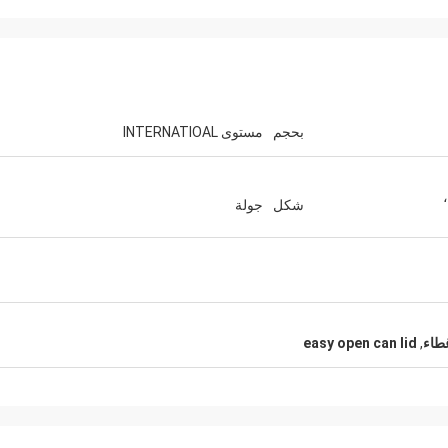
بحجم
مستوى INTERNATIOAL
شكل
جولة
ري فايس
ميشيل
بالا حسنا العينات منك، وأنا
عالية ا
رسل إلى التسويق لدينا الآن،
طاء
,
easy open can lid
لكم
وسوف أبلغكم أي تحديثات.