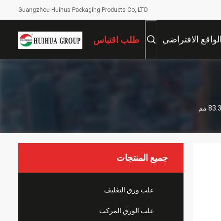
Guangzhou Huihua Packaging Products Co,.LTD
لواقع الافتراضي
طلب اقتباس
جميع المنتجات
علب ورق التغليف
علب الورق المركب