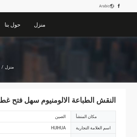
Arabic
منزل
حول بنا
منزل
/
النقش الطباعة الالومنيوم سهل فتح غطاء / غطاء لPET
مكان المنشأ
الصين
اسم العلامة التجارية
HUIHUA