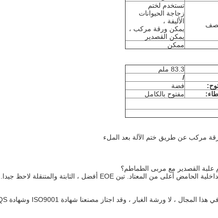
تستخدم لختم
زجاجة الحيوانات
الأليفة ،
يمكن ورقة مركب ،
يمكن القصدير
ممكن
83.3 ملم
/
وح:
فضة
اء:
مفتوح بالكامل
معتاد. تين EOE أفضل ، الثابتة والمتنقلة لاحظ جيدا.