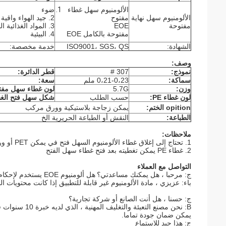
الألومنيوم سهل غطاء
ضوء
الألومنيوم سهل نهاية
مفتوح
2. جيد الهواء واقية
مفتوحة
EOE
3. المواد الغذائية الصف
مفتوحة بالكامل EOE
4. البيئية
الشهادة:
ISO9001، SGS، QS
خدمة مخصصة:
وصف:
نموذج:
307 #
قطر الدائرة:
سماكة:
0،21-0،23 ملم
سعة:
وزن:
5.7G
لون غطاء سهل مفت
لون غطاء PE:
حسب الطلب
شكل سهل فتح الغط
opition الختم:
يمكن زجاجة بلاستيكية وورق مركب
الطباعة:
النقش أو الطباعة الحريرية الخ
ملاحظات:
1. تحتاج إلى إغلاق غطاء الألومنيوم السهل فتح في يمكن PET أو ورقة مركب عن طريق ختم الآلة بعد الملء
2. غطاء PE يمكن تغطيته بعد فتح غطاء سهل الفتح
التواصل مع العملاء
ج: مرحبا ، هل يمكنك مساعدتي؟
هل ألومنيوم EOE يستخدم لإحكام علبة القصدير مع مربى الطماطم؟
باء: عزيزي ، مادة الألومنيوم غير قابلة للتطبيق إذا كانت محتويات الداخلية الحامض أعلى من ال
ج: حسنا ، هل أنت الصانع أو شركة تجارية؟
يمكن ضمان جودة تماما.
ج: هذا جيد للاستماع