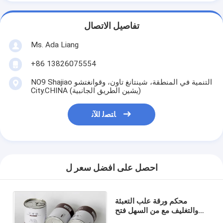
تفاصيل الاتصال
Ms. Ada Liang
+86 13826075554
NO9 Shajiao التنمية في المنطقة، شينتانغ تاون، وقوانغتشو
City.CHINA (يشين الطريق الجانبية)
ﺎﺘﺼﻟ ﺍﻶﻧ
احصل على افضل سعر ل
محكم ورقة علب التعبئة
والتغليف مع من السهل فتح
غطاء للمسحوق والمواد