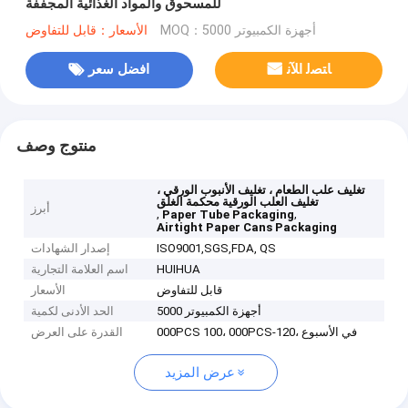
للمسحوق والمواد الغذائية المجففة
MOQ：أجهزة الكمبيوتر 5000
الأسعار：قابل للتفاوض
ﺎﺘﺼﻟ ﺍﻶﻧ
افضل سعر
منتوج وصف
تغليف علب الطعام ، تغليف الأنبوب الورقي ،
تغليف العلب الورقية محكمة الغلق
أبرز
,
,
Paper Tube Packaging
Airtight Paper Cans Packaging
ISO9001,SGS,FDA, QS
إصدار الشهادات
HUIHUA
اسم العلامة التجارية
قابل للتفاوض
الأسعار
أجهزة الكمبيوتر 5000
الحد الأدنى لكمية
000PCS 100، 000PCS-120، في الأسبوع
القدرة على العرض
عرض المزيد