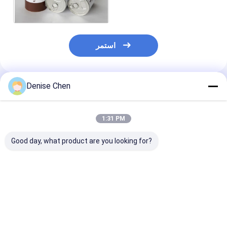
الغذائية المجففة
استمر
Denise Chen
المنتجات الموصى بها
1:31 PM
Good day, what product are you looking for?
 مخصصة لثنائيات
صديقة للبيئة دفع البوب
تخصيص سوشي صديقة
الورقية للتغليف
حتى سوشي أوراق الغذاء
للبيئة أنبوب ورقي دفع
لمطاعم والبائعين
أنبوب علبة الحاوية مع
سوشي البوب التعبئة
بالجملة
أنبوب وفراغ لا تسرب
والتغليف للوجبات الخارجة
سهلة لأخذ عبوة أسطوانة
فضل سعر
افضل سعر
افضل سعر