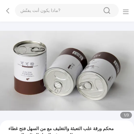
1
/
3
محكم ورقة علب التعبئة والتغليف مع من السهل فتح غطاء