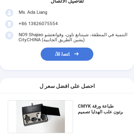
تفاصيل الاتصال
Ms. Ada Liang
+86 13826075554
NO9 Shajiao التنمية في المنطقة، شينتانغ تاون، وقوانغتشو
City.CHINA (يشين الطريق الجانبية)
ﺎﺘﺼﻟ ﺍﻶﻧ
احصل على افضل سعر ل
CMYK طباعة ورقة
كرتون علب الهدايا تصميم
خاص الحاويات