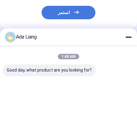
استمر
Ada Liang
المنتجات الموصى بها
1:48 AM
Good day, what product are you looking for?
ة العسل الورقية
صندوق هدايا فاخر لتعبئة
سعر المصنع OEM
ونية عالية الجودة
زجاجات العسل من الورق
مخصص هدية العسل
ة التعبئة السوداء
المقوى المخصص،
حزمة جرة بلاستيكية
يقة صندوق العسل
صندوق تعبئة زجاجات
صندوق ورقي مع إدراج
المغناطيسي
العسل الفارغة الفاخرة
للعسل
فضل سعر
افضل سعر
افضل سعر