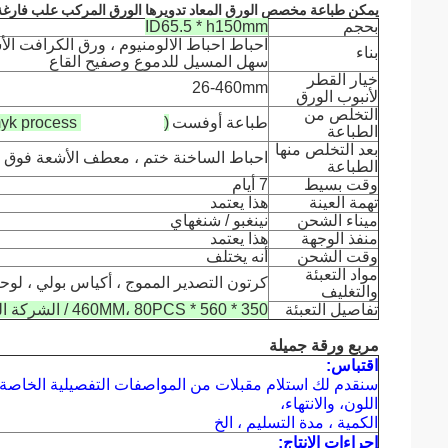
يمكن طباعة مخصص الورق المعاد تدويرها الورق المركب علب فارغة 
بحجم
ID65.5 * h150mm
بناء
سهل المسيل للدموع وصفيح القاع
خيار القطر
26-460mm
لأنبوب الورق
التخلص من
طباعة أوفست
(cmyk process
+ PMS print) /
الطباعة
بعد التخلص منها
احباط الساخنة ختم ، معطف الأشعة فوق ال
الطباعة
وقت بسيط
7 أيام
تهمة العينة
هذا يعتمد
ميناء الشحن
نينغبو / شنغهاي
منفذ الوجهة
هذا يعتمد
وقت الشحن
أنه يختلف
مواد التعبئة
كرتون التصدير المموج ، أكياس بولي ، لوحة
والتغليف
تفاصيل التعبئة
350 * 560 * 460MM، 80PCS / الشركة التونسية للملاحة
مربع ورقة جميلة
اقتباس:
سنقدم لك استلام مقبلات من المواصفات التفصيلية الخاصة ب
اللون، والانتهاء،
الكمية ، مدة التسليم ، الخ
إجراءات الإنتاج: