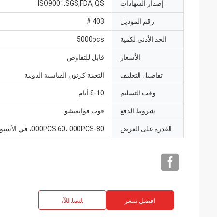
إصدار الشهادات
ISO9001,SGS,FDA, QS
رقم الموديل
403 #
الحد الأدنى لكمية
5000pcs
الأسعار
قابل للتفاوض
تفاصيل التغليف
التعبئة كرتون القياسية الدولية
وقت التسليم
8-10 أيام
شروط الدفع
فوب قوانغتشو
القدرة على العرض
000PCS 60، 000PCS-80، في الأسبوع
افضل سعر
ﺎﺘﺼﻟ ﺍﻶﻧ