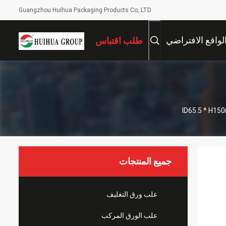
Guangzhou Huihua Packaging Products Co,.LTD
لواقع الافتراضي
طلب اقتباس
جميع المنتجات
علب ورق التغليف
علب الورق المركب