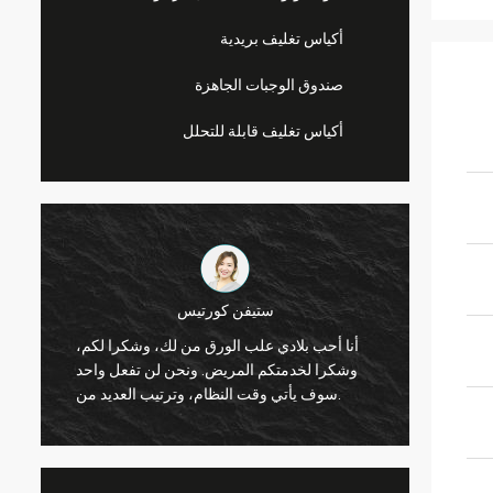
أكياس تغليف بريدية
صندوق الوجبات الجاهزة
أكياس تغليف قابلة للتحلل
ليندا باري
أنا 
عاون جيد مع
رقائق يمكن جيد، ورقائق بلدي تبيع بشكل جيد
وشك
را
للغاية الآن. وسأطلعكم على اتصال.
سوف يأتي وقت النظام، وترتيب العديد من.