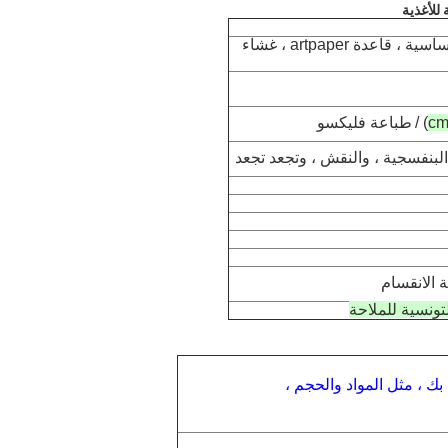
للأغذية
احباط احباط الالومنيوم ، ورق الكرافت الأساسية ، قاعدة artpaper ، غشاء
طباعة فليكسو
بنفسجية ، والنقش ، وتجعد تجعد
 الانقسام
ك ، مثل المواد والحجم ،