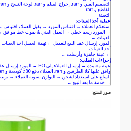
القاطع و rarr
التعبئة
عملية أخذ العينات:
استعلام العملاء → اقتباس المورد → يقبل العملاء اقتباس →
→
العينات →
المورد إرسال
عقد البيع للعميل ← تهمة العميل أخذ العينات ت
أخذ العينات
←
عينة جاهزة وأرسلت ...
إجراءات الطلب:
عينة معتمدة ← إرسال العملاء إلى PO ← المورد إرسال عقد البيع → عقد البيع والشراء
وافق
عليها
كلا الطرفين و rarr. العملاء دفع 30٪ كوديعة و rarr
السلع على استعداد
لشحن
→ التوازن تسوية العملاء → ترتي
→ خدمة ما بعد البيع ...
صور المنتج: