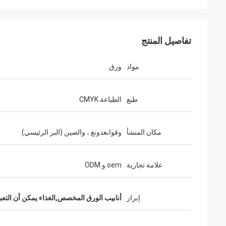
تفاصيل المنتج
مواد
ورق
طبع
الطباعة CMYK
مكان المنشأ
وقوانغدونغ ، والصين (البر الرئيسي)
باري ف
علي
مرحبا جيني، استقبالا 
ذات نوعية جيدة، والخدمة الجيدة. شركة Huihua
علامة تجارية
oem و ODM
أحب ذلك كثيرا. أنا أرسل إ
هو مورد جيد.
وسوف أبلغكم أي تحديثات.
إبراز
أنابيب الورق المخصص,الغذاء يمكن أن التعبئ