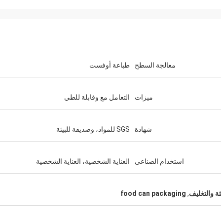
معالجة السطح
طباعة أوفست
ميزات
التعامل مع وقابلة للطي
شهادة
SGS للمواد، وصديقة للبيئة
ايس
ميشيل
حسنا العينات منك، وأنا
عالية الجودة 360 مل علب PET، وت
استخدام الصناعي
العناية الشخصية، العناية الشخصية
لى التسويق لدينا الآن،
لكم. شك
ة والتغليف
,
food can packaging