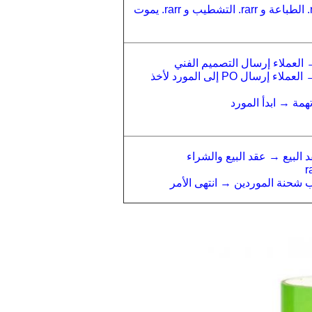
التصميم الفني و rarr. إخراج الفيلم و rarr. لوحة النسخ و rarr. الطباعة و rarr. التشطيب و rarr. يموت
 العملاء إرسال التصميم الفني
المورد رسم خطي → العمل الفني & يموت خط موافق → العملاء إرسال PO إلى المورد لأخذ
همة → ابدأ المورد
ب شحنة الموردين → انتهى الأمر