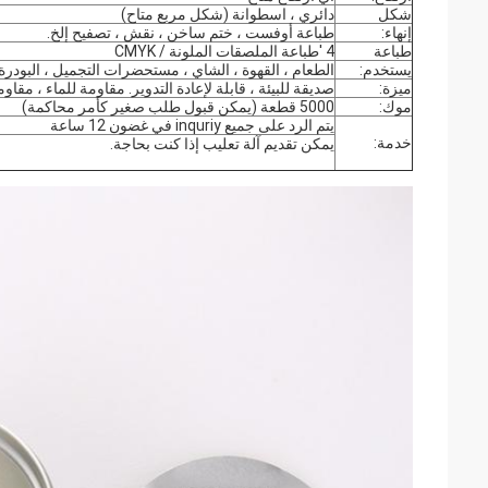
شكل
دائري ، اسطوانة (شكل مربع متاح)
إنهاء:
طباعة أوفست ، ختم ساخن ، نقش ، تصفيح إلخ.
طباعة
4 'طباعة الملصقات الملونة / CMYK
يستخدم:
الطعام ، القهوة ، الشاي ، مستحضرات التجميل ، البودرة ، التوابل ، MSG ، الهدايا ،
ميزة:
صديقة للبيئة ، قابلة لإعادة التدوير. مقاومة للماء ، مق
موك:
5000 قطعة (يمكن قبول طلب صغير كأمر محاكمة)
يتم الرد على جميع inquriy في غضون 12 ساعة
خدمة:
يمكن تقديم آلة تعليب إذا كنت بحاجة.