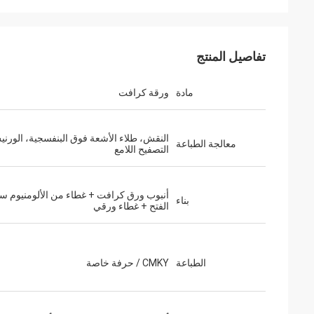
تفاصيل المنتج
مادة
ورقة كرافت
النقش، طلاء الأشعة فوق البنفسجية، الورن
معالجة الطباعة
التصفيح اللامع
أنبوب ورق كرافت + غطاء من الألومنيوم س
باري فايس
بناء
علي
الفتح + غطاء ورقي
مرحبا جيني، استقبالا حسنا العينات منك
، والخدمة الجيدة. شركة Huihua
أحب ذلك كثيرا. أنا أرسل إلى التسويق لدينا
هو مورد جيد.
وسوف أبلغكم أي تحديثات.
الطباعة
CMKY / حرفة خاصة