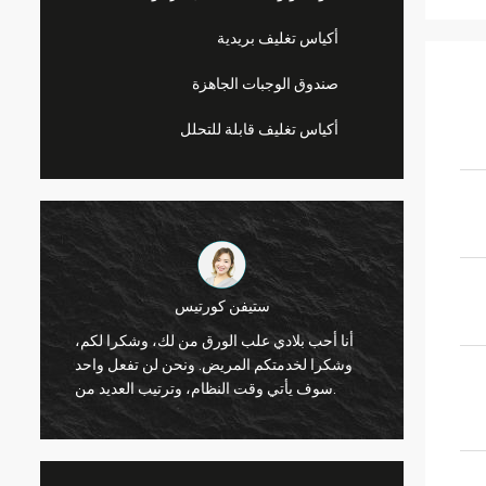
أكياس تغليف بريدية
صندوق الوجبات الجاهزة
أكياس تغليف قابلة للتحلل
ستيفن
ليندا باري
أنا أحب بلادي علب 
رقائق يمكن جيد، ورقائق بلدي تبيع بشكل جيد
وشكرا لخدمتكم الم
للغاية الآن. وسأطلعكم على اتصال.
سوف يأتي وقت النظام، وترتيب العديد من.