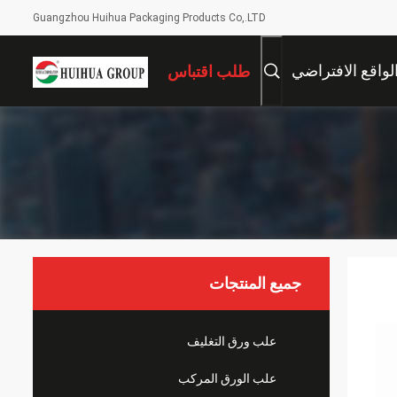
Guangzhou Huihua Packaging Products Co,.LTD
لواقع الافتراضي
طلب اقتباس
جميع المنتجات
علب ورق التغليف
علب الورق المركب