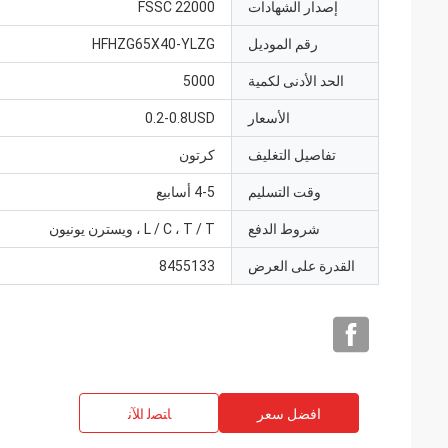
إصدار الشهادات
FSSC 22000
رقم الموديل
HFHZG65X40-YLZG
الحد الأدنى لكمية
5000
الأسعار
0.2-0.8USD
تفاصيل التغليف
كرتون
وقت التسليم
4-5 أسابيع
شروط الدفع
L / C ، T / T ، ويسترن يونيون
القدرة على العرض
8455133
افضل سعر
ﺎﺘﺼﻟ ﺍﻶﻧ