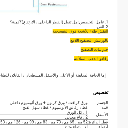
1. عامل التخصيص: هل تقبل (القطر الداخلي ، الارتفاع)؟كمية؟
2. الفن:
النقش طلاء للأشعة فوق البنفسجية
بالورنيش التصفيح اللامع
ختم مات التصفيح
رقائق الذهب المتلألئة
إما الحافة المدلفنة أو الأعلى والأسفل المسطحان ، القابلان للطب
تخصيص
الجسم:
ورق كرافت / ورق كرتون + ورق ألومنيوم داخلي
قمة:
غطاء رقائق الألومنيوم / غطاء سهل الفتح
1 ، كل الورق
الأسفل:
2 ، قاع معدني
قطر الدائرة:
52 مم ، 65 مم ، 73 مم ، 83 مم ، 99 مم ، 126 مم ، 153 مم
ارتفاع:
أي ارتفاع متاح