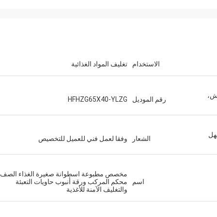
الاستخدام
تغليف المواد الغذائية
يش،
رقم الموديل
HFHZG65X40-YLZG
هل
الشعار
وفقا لعمل فني للعميل للتخصيص
ميشيل
، وأنا
عالية الجودة 360 مل علب PET، وتعاون جيد مع
 الآن،
لكم. شكرا
مخصص مطبوعة اسطوانة صغيرة الغذاء الصف
اسم
محكم المركب ورقة أنبوب حاويات التعبئة
والتغليف الآمنة للأغذية