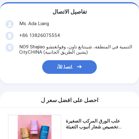
تفاصيل الاتصال
Ms. Ada Liang
+86 13826075554
NO9 Shajiao التنمية في المنطقة، شينتانغ تاون، وقوانغتشو
City.CHINA (يشين الطريق الجانبية)
ﺎﺘﺼﻟ ﺍﻶﻧ
احصل على افضل سعر ل
علب الورق المركب الصغيرة
تخصيص شعار أنبوب التعبئة
الغذائية الزيت الأساسي