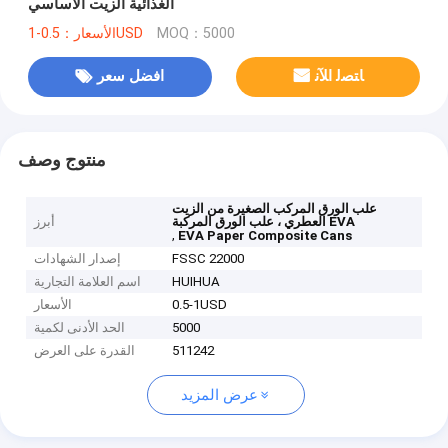
الغذائية الزيت الأساسي
MOQ：5000
الأسعار：0.5-1USD
ﺎﺘﺼﻟ ﺍﻶﻧ
افضل سعر
منتوج وصف
علب الورق المركب الصغيرة من الزيت
العطري ، علب الورق المركبة EVA
أبرز
,
EVA Paper Composite Cans
FSSC 22000
إصدار الشهادات
HUIHUA
اسم العلامة التجارية
0.5-1USD
الأسعار
5000
الحد الأدنى لكمية
511242
القدرة على العرض
عرض المزيد