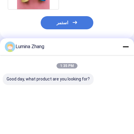
استمر
Lumina Zhang
المنتجات الموصى بها
1:35 PM
Good day, what product are you looking for?
 مخصصة للطباعة
علب مركبة من الورق
آلية دفع عالية الصفة
ئية الصديقة للبيئة
الصديق للبيئة بدرجة
الغذائية الصديقة للبيئة
شي حزمة أنابيب
الغذاء مع رقائق
علبة ورقية مركبة لتعبئة
الورق مع طباعة CMYK
الألومنيوم أو بطانة PE
وتخزين السوشي
دفعة حاوية الورق
وطباعة CMYK لتغليف
فضل سعر
افضل سعر
افضل سعر
السوشي القابل للطي