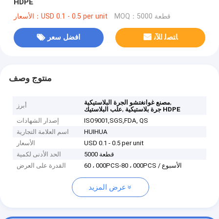
HDPE
MOQ：5000 قطعة
الأسعار：USD 0.1 - 0.5 per unit
ﺎﺘﺼﻟ ﺍﻶﻧ
افضل سعر
منتوج وصف
,
مصنع غوانغتشو الجرة البلاستيكية
أبرز
,
جرة بلاستيكية HDPE
علب البلاستيك
ISO9001,SGS,FDA, QS
إصدار الشهادات
HUIHUA
اسم العلامة التجارية
USD 0.1 - 0.5 per unit
الأسعار
5000 قطعة
الحد الأدنى لكمية
60 ، 000PCS-80 ، 000PCS / الأسبوع
القدرة على العرض
عرض المزيد