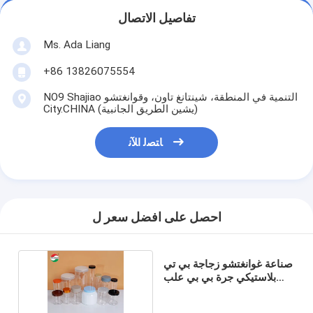
تفاصيل الاتصال
Ms. Ada Liang
+86 13826075554
NO9 Shajiao التنمية في المنطقة، شينتانغ تاون، وقوانغتشو
City.CHINA (يشين الطريق الجانبية)
ﺎﺘﺼﻟ ﺍﻶﻧ
احصل على افضل سعر ل
صناعة غوانغتشو زجاجة بي تي
بلاستيكي جرة بي بي علب
HDPE