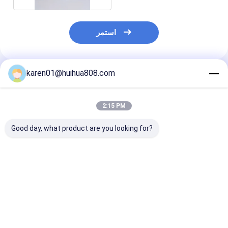
استمر
karen01@huihua808.com
المنتجات الموصى بها
2:15 PM
Good day, what product are you looking for?
محكم 400 مل من
زجاجة HDPE برميل
2200ML 2600ML
لبلاستيك الشفاف
الكالسيوم الزجاجة
New Style Custom
ة قابلة للتكديس
المكملات الغذائية PET
Logo Food Grade
لون مخصص PET جرة
البلاستيك الصف الغذائي
Plastic Milk Powder
للكاجو
Can Plastic Cap with
فضل سعر
افضل سعر
افضل سعر
Scoop