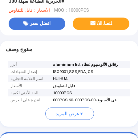
الحريرية الطباعة سهلة 300#
MOQ：10000PCS
الأسعار：قابل للتفاوض
ﺎﺘﺼﻟ ﺍﻶﻧ
افضل سعر
منتوج وصف
,
أبرز
رقائق الألومنيوم غطاء
aluminium lid
ISO9001,SGS,FDA, QS
إصدار الشهادات
HUIHUA
اسم العلامة التجارية
قابل للتفاوض
الأسعار
10000PCS
الحد الأدنى لكمية
000PCS 60، 000PCS-80، في الأسبوع
القدرة على العرض
عرض المزيد