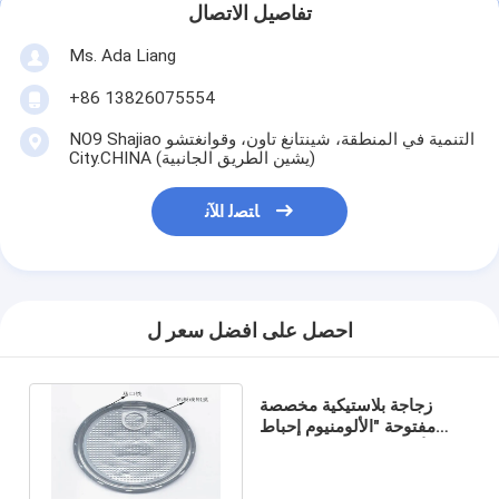
تفاصيل الاتصال
Ms. Ada Liang
+86 13826075554
NO9 Shajiao التنمية في المنطقة، شينتانغ تاون، وقوانغتشو
City.CHINA (يشين الطريق الجانبية)
ﺎﺘﺼﻟ ﺍﻶﻧ
احصل على افضل سعر ل
زجاجة بلاستيكية مخصصة
مفتوحة "الألومنيوم إحباط
الأغطية" الحريرية الطباعة
سهلة 300#