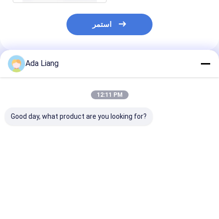
استمر
Ada Liang
المنتجات الموصى بها
12:11 PM
Good day, what product are you looking for?
اء ألومنيوم فضي
علب PET بدرجة غذائية
2600 مل جرة PET
فتح لتغليف كرات
بسعة 2000 مل لحليب
بدرجة غذائية مخصصة،
لتنس، علبة دائرية
البودرة مع غطاء
حاوية مسحوق حليب
مة الإغلاق سهلة
بلاستيكي قلاب وملعقة،
فيتامين بروتين بدرجة
تميز بمادة الصفيح
برطمان PET فارغ بدرجة
غذائية، شكل ملعقة
فضل سعر
افضل سعر
افضل سعر
غذائية مع غطاء