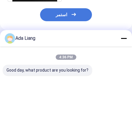
استمر
Ada Liang
المنتجات الموصى بها
4:36 PM
Good day, what product are you looking for?
اء ألومنيوم فضي
علب PET بدرجة غذائية
2600 مل جرة PET
فتح لتغليف كرات
بسعة 2000 مل لحليب
بدرجة غذائية مخصصة،
لتنس، علبة دائرية
البودرة مع غطاء
حاوية مسحوق حليب
مة الإغلاق سهلة
بلاستيكي قلاب وملعقة،
فيتامين بروتين بدرجة
تميز بمادة الصفيح
برطمان PET فارغ بدرجة
غذائية، شكل ملعقة
فضل سعر
افضل سعر
افضل سعر
غذائية مع غطاء