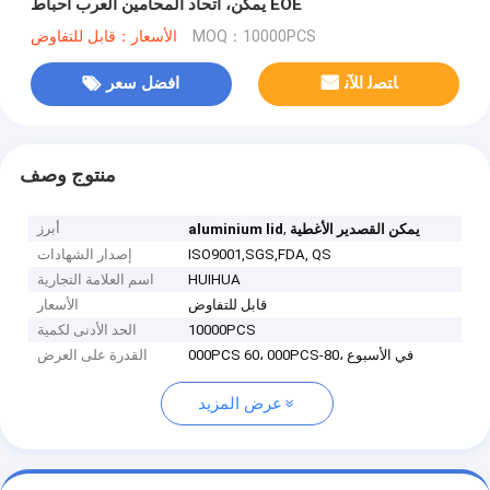
يمكن، اتحاد المحامين العرب احباط EOE
MOQ：10000PCS
الأسعار：قابل للتفاوض
ﺎﺘﺼﻟ ﺍﻶﻧ
افضل سعر
منتوج وصف
,
أبرز
يمكن القصدير الأغطية
aluminium lid
ISO9001,SGS,FDA, QS
إصدار الشهادات
HUIHUA
اسم العلامة التجارية
قابل للتفاوض
الأسعار
10000PCS
الحد الأدنى لكمية
000PCS 60، 000PCS-80، في الأسبوع
القدرة على العرض
عرض المزيد