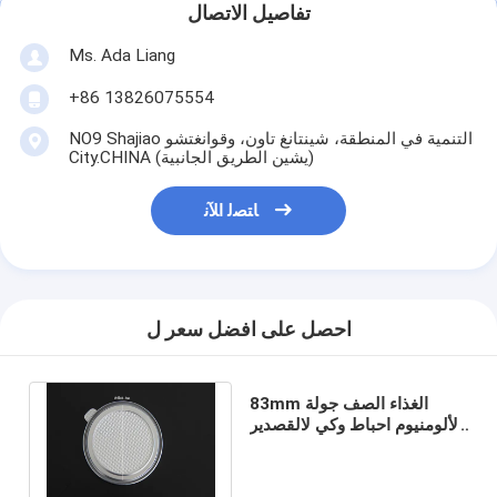
تفاصيل الاتصال
Ms. Ada Liang
+86 13826075554
NO9 Shajiao التنمية في المنطقة، شينتانغ تاون، وقوانغتشو
City.CHINA (يشين الطريق الجانبية)
ﺎﺘﺼﻟ ﺍﻶﻧ
احصل على افضل سعر ل
83mm الغذاء الصف جولة
الألومنيوم احباط وكي لالقصدير
يمكن، اتحاد المحامين العرب
احباط EOE