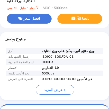
الغذائية، ورقة علبة
MOQ：5000pcs
الأسعار：قابل للتفاوض
ﺎﺘﺼﻟ ﺍﻶﻧ
افضل سعر
منتوج وصف
,
أبرز
ورق مقوّى أنبوب يعبّئ
علب ورق التغليف
ISO9001,SGS,FDA, QS
إصدار الشهادات
HUIHUA
اسم العلامة التجارية
قابل للتفاوض
الأسعار
5000pcs
الحد الأدنى لكمية
000PCS 60، 000PCS-80، في الأسبوع
القدرة على العرض
عرض المزيد