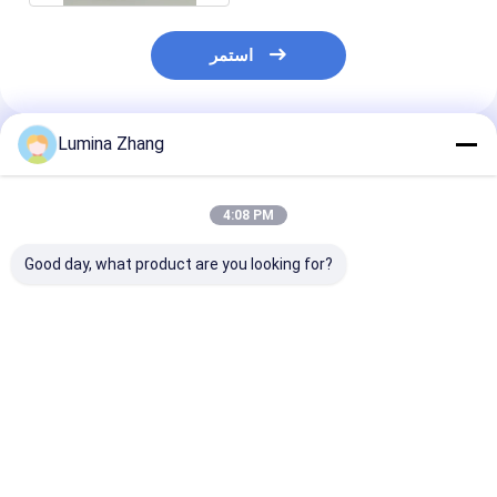
استمر
Lumina Zhang
المنتجات الموصى بها
4:08 PM
Good day, what product are you looking for?
 مخصصة للطباعة
علب مركبة من الورق
آلية دفع عالية الصفة
ئية الصديقة للبيئة
الصديق للبيئة بدرجة
الغذائية الصديقة للبيئة
شي حزمة أنابيب
الغذاء مع رقائق
علبة ورقية مركبة لتعبئة
الورق مع طباعة CMYK
الألومنيوم أو بطانة PE
وتخزين السوشي
دفعة حاوية الورق
وطباعة CMYK لتغليف
فضل سعر
افضل سعر
افضل سعر
السوشي القابل للطي