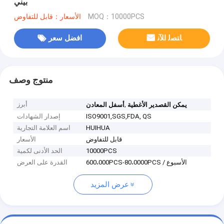
بيني
MOQ：10000PCS
الأسعار：قابل للتفاوض
ﺎﺘﺼﻟ ﺍﻶﻧ
افضل سعر
منتوج وصف
,
أبرز
يمكن القصدير الأغطية
أسفل المعادن
ISO9001,SGS,FDA, QS
إصدار الشهادات
HUIHUA
اسم العلامة التجارية
قابل للتفاوض
الأسعار
10000PCS
الحد الأدنى لكمية
600،000PCS-80،0000PCS / الأسبوع
القدرة على العرض
عرض المزيد