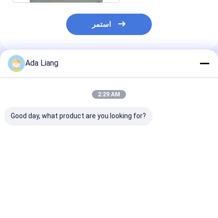
استمر
Ada Liang
المنتجات الموصى بها
2:29 AM
Good day, what product are you looking for?
-دليل على السطح
ذهبية اللون صفيح يمكن
300# 73 ملم ألومنيوم
المحدب # 211 معدنية
القاع للكرتون الطباعة
الصفيحة الصفيحة / الغذاء
يمكن أسفل 65 مم مربع
أنبوب النقش
يمكن أسفل شعار
أنبوب الورق
مخصص للجر
فضل سعر
افضل سعر
افضل سعر