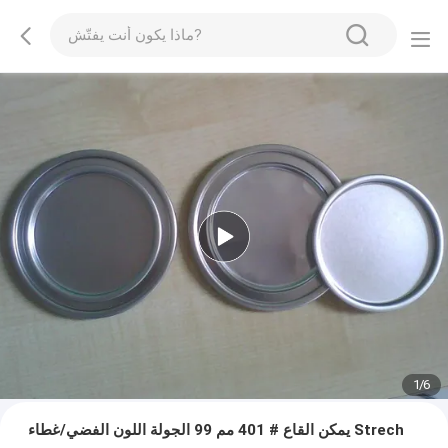
1
/
6
يمكن القاع # 401 مم 99 الجولة اللون الفضي/غطاء Strech