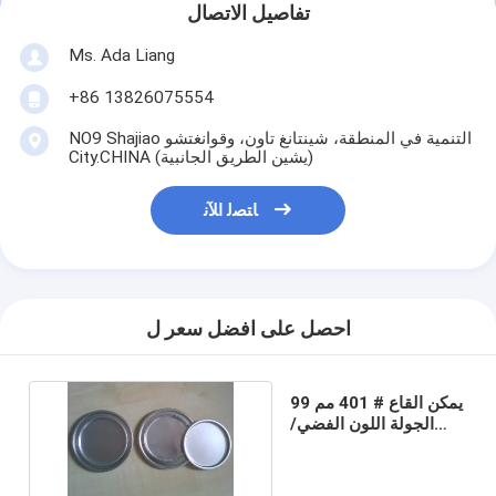
تفاصيل الاتصال
Ms. Ada Liang
+86 13826075554
NO9 Shajiao التنمية في المنطقة، شينتانغ تاون، وقوانغتشو
City.CHINA (يشين الطريق الجانبية)
ﺎﺘﺼﻟ ﺍﻶﻧ
احصل على افضل سعر ل
يمكن القاع # 401 مم 99
الجولة اللون الفضي/
غطاء Strech بيني