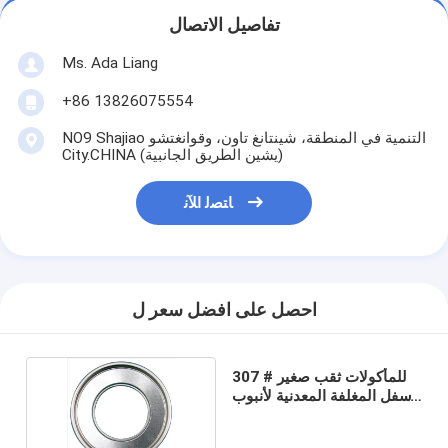
تفاصيل الاتصال
Ms. Ada Liang
+86 13826075554
NO9 Shajiao التنمية في المنطقة، شينتانغ تاون، وقوانغتشو
City.CHINA (يشين الطريق الجانبية)
ﺎﺘﺼﻟ ﺍﻶﻧ
احصل على افضل سعر ل
307 # للمأكولات ثقب صغير
أسفل المغلفة المعدنية لأنبوب
الورق