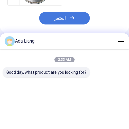
استمر
Ada Liang
المنتجات الموصى بها
2:33 AM
Good day, what product are you looking for?
-دليل على السطح
ذهبية اللون صفيح يمكن
300# 73 ملم ألومنيوم
المحدب # 211 معدنية
القاع للكرتون الطباعة
الصفيحة الصفيحة / الغذاء
يمكن أسفل 65 مم مربع
أنبوب النقش
يمكن أسفل شعار
أنبوب الورق
مخصص للجر
فضل سعر
افضل سعر
افضل سعر