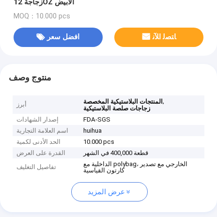
زجاجة 12OZ الأبيض
MOQ：10.000 pcs
ﺎﺘﺼﻟ ﺍﻶﻧ
افضل سعر
منتوج وصف
,
المنتجات البلاستيكية المخصصة
أبرز
زجاجات صلصة البلاستيكية
FDA-SGS
إصدار الشهادات
huihua
اسم العلامة التجارية
10.000 pcs
الحد الأدنى لكمية
قطعة 400,000 في الشهر
القدرة على العرض
الداخلية مع polybag، الخارجي مع تصدير
تفاصيل التغليف
كارتون القياسية
عرض المزيد