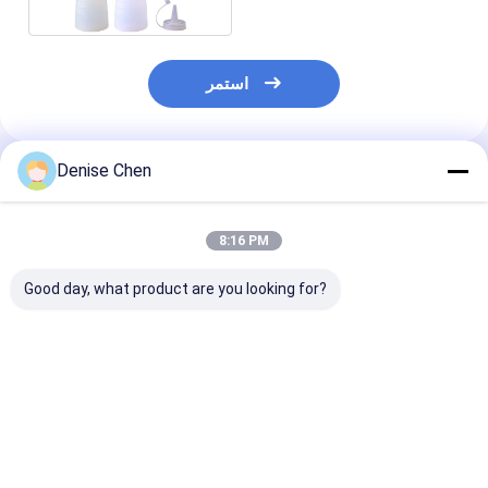
استمر
Denise Chen
المنتجات الموصى بها
8:16 PM
Good day, what product are you looking for?
35 غرام زرقاء داكنة
مغرفة بلاستيكية دائرية
ملاعق قياس بلاستيكية
كية واضحة القياس
القاع من مادة البولي
من البولي بروبلين 35
س ملحوق مسحوق
بروبيلين بدرجة الغذاء
جرامًا لإكسسوارات
ملعقة غرام ملعقة
بمقبض قصير، سعة 5 مل،
زجاجات حليب الأطفال
مستديرة 95mm *
10 مل، 15 مل، ملعقة
فضل سعر
افضل سعر
افضل سعر
45mm الأزرق
قياس شفافة للمسحوق