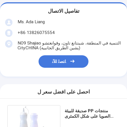
تفاصيل الاتصال
Ms. Ada Liang
+86 13826075554
NO9 Shajiao التنمية في المنطقة، شينتانغ تاون، وقوانغتشو
City.CHINA (يشين الطريق الجانبية)
ﺎﺘﺼﻟ ﺍﻶﻧ
احصل على افضل سعر ل
صديقة للبيئة PP منتجات
الصويا على شكل الكمثرى
صلصة زجاجة 12OZ الأبيض