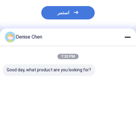
استمر
Denise Chen
المنتجات الموصى بها
7:32 PM
Good day, what product are you looking for?
35 غرام زرقاء داكنة
مغرفة بلاستيكية دائرية
ملاعق قياس بلاستيكية
كية واضحة القياس
القاع من مادة البولي
من البولي بروبلين 35
س ملحوق مسحوق
بروبيلين بدرجة الغذاء
جرامًا لإكسسوارات
ملعقة غرام ملعقة
بمقبض قصير، سعة 5 مل،
زجاجات حليب الأطفال
مستديرة 95mm *
10 مل، 15 مل، ملعقة
فضل سعر
افضل سعر
افضل سعر
45mm الأزرق
قياس شفافة للمسحوق
والسوائل