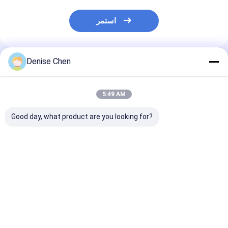
استمر
Denise Chen
المنتجات الموصى بها
5:49 AM
Good day, what product are you looking for?
اء ألومنيوم فضي
علب PET بدرجة غذائية
2600 مل جرة PET
فتح لتغليف كرات
بسعة 2000 مل لحليب
بدرجة غذائية مخصصة،
لتنس، علبة دائرية
البودرة مع غطاء
حاوية مسحوق حليب
مة الإغلاق سهلة
بلاستيكي قلاب وملعقة،
فيتامين بروتين بدرجة
تميز بمادة الصفيح
برطمان PET فارغ بدرجة
غذائية، شكل ملعقة
فضل سعر
افضل سعر
افضل سعر
غذائية مع غطاء