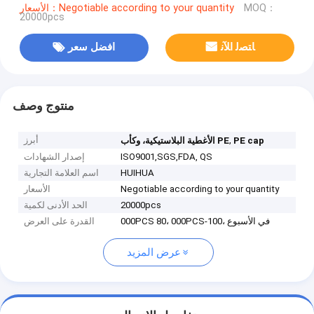
MOQ：
الأسعار：Negotiable according to your quantity
20000pcs
ﺎﺘﺼﻟ ﺍﻶﻧ
افضل سعر
منتوج وصف
,
أبرز
PE cap
الأغطية البلاستيكية، وكأب PE
ISO9001,SGS,FDA, QS
إصدار الشهادات
HUIHUA
اسم العلامة التجارية
Negotiable according to your quantity
الأسعار
20000pcs
الحد الأدنى لكمية
000PCS 80، 000PCS-100، في الأسبوع
القدرة على العرض
عرض المزيد