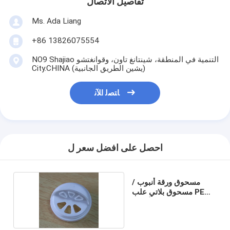
تفاصيل الاتصال
Ms. Ada Liang
+86 13826075554
NO9 Shajiao التنمية في المنطقة، شينتانغ تاون، وقوانغتشو
City.CHINA (يشين الطريق الجانبية)
ﺎﺘﺼﻟ ﺍﻶﻧ
احصل على افضل سعر ل
مسحوق ورقة أنبوب /
مسحوق بلاتي علب PE
الأغطية