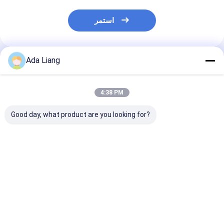
استمر
Ada Liang
المنتجات الموصى بها
4:38 PM
Good day, what product are you looking for?
ة العسل الورقية
صندوق هدايا فاخر لتعبئة
سعر المصنع OEM
ونية عالية الجودة
زجاجات العسل من الورق
مخصص هدية العسل
ة التعبئة السوداء
المقوى المخصص،
حزمة جرة بلاستيكية
يقة صندوق العسل
صندوق تعبئة زجاجات
صندوق ورقي مع إدراج
المغناطيسي
العسل الفارغة الفاخرة
للعسل
فضل سعر
افضل سعر
افضل سعر