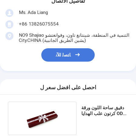
تفاصيل الاتصال
Ms. Ada Liang
+86 13826075554
NO9 Shajiao التنمية في المنطقة، شينتانغ تاون، وقوانغتشو
City.CHINA (يشين الطريق الجانبية)
ﺎﺘﺼﻟ ﺍﻶﻧ
احصل على افضل سعر ل
دقيق ساحة اللون ورقة
كرتون علب الهدايا ODM
مخصص حزمة