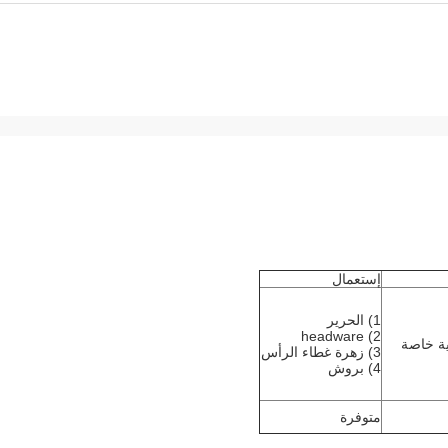
إستعمال
1) الحرير
2) headware
ية خاصة
3) زهرة غطاء الرأس
4) بروش
متوفرة