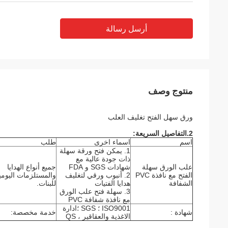
أرسل رسالة
منتوج وصف
ورق
سهل الفتح
تغليف العلب
2.التفاصيل السريعة:
اسم
اسماء اخرى
طلب
1. يمكن فتح ورقة سهلة
ذات جودة عالية مع
علب الورق سهلة
شهادات SGS و FDA
جميع أنواع الهدايا
الفتح مع نافذة PVC
2. أنبوب ورقي لتغليف
والمستلزمات اليوم
الشفافة
هدايا الفتيات
للبنات.
3. سهلة فتح علب الورق
مع نافذة شفافة PVC
ISO9001 ؛ SGS ؛ادارة
شهادة :
خدمة مخصصة:
الاغذية والعقاقير ، QS