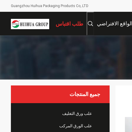
Guangzhou Huihua Packaging Products Co,.LTD
لواقع الافتراضي
طلب اقتباس
جميع المنتجات
علب ورق التغليف
علب الورق المركب