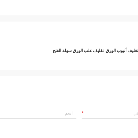
غليف أنبوب الورق
,
تغليف علب الورق سهلة الفتح
ميشيل
عالية الجودة 360 مل علب PET، وتعاون جيد مع
رقائق يمكن
لكم. شكرا