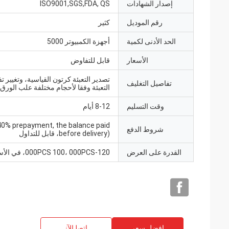
إصدار الشهادات
ISO9001,SGS,FDA, QS
رقم الموديل
كثير
الحد الأدنى لكمية
أجهزة الكمبيوتر 5000
الأسعار
قابل للتفاوض
تصدير التعبئة كرتون القياسية، وتغيير ت
تفاصيل التغليف
التعبئة وفقا لأحجام مختلفة علب الورق
وقت التسليم
8-12 أيام
0% prepayment, the balance paid
شروط الدفع
before delivery)، قابل للتداول
القدرة على العرض
000PCS 100، 000PCS-120، في الأسبوع
افضل سعر
ﺎﺘﺼﻟ ﺍﻶﻧ