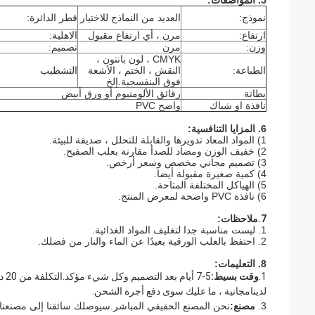
5. المواصفات:
نموذج:
العديد من النماذج للاختيار
قطر الدائرة:
ارتفاع:
مرن ، أي ارتفاع مقبول
الاهلية:
وزن:
مرن
تصميم:
CMYK ، لون بانتون ،
الطباعة:
النقش ، الختم ، الأشعة
التشطيب
فوق البنفسجية.إلخ
بطانة
رقائق الألومنيوم أو ورق أبيض
نافذة او شباك
واضح PVC
6. المزايا التنافسية:
1) المواد المعاد تدويرها والقابلة للتحلل ، صديقة للبيئة.
2) خفيف الوزن ومضاد للصدأ مقارنة بعلب الصفيح.
3) تصميم مجاني مخصص وسعر أرخص.
4) كمية صغيرة مقبولة أيضا.
5) الهياكل المختلفة المتاحة.
6) نافذة PVC واضحة لمعرض المنتج.
7.
ملاحظات:
1. ليست مناسبة جدا لتغليف المواد الغذائية.
2. احتفظ بالعلب الورقية بعيدًا عن الماء والنار من فضلك.
8. التعليمات:
1.
وقت بسيط:
لدينا
مجانية ، ما عليك سوى دفع أجرة الشحن.
3.
مصنع
:
نحن المصنع الحقيقي المباشر.سيوصلك سائقنا إلى مصنعنا 