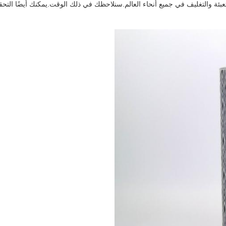
عبئة والتغليف في جميع أنحاء العالم.سنلاحظك في ذلك الوقت.يمكنك أيضًا التح