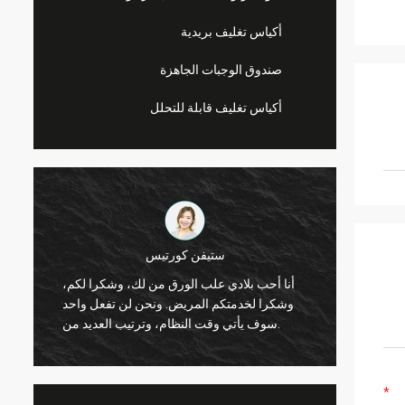
أكياس تغليف بريدية
صندوق الوجبات الجاهزة
أكياس تغليف قابلة للتحلل
ستيفن كورتيس
ليندا باري
أنا أحب بلادي علب الورق من ل
 جيد، ورقائق بلدي تبيع بشكل جيد
وشكرا لخدمتكم المريض. ونحن 
للغاية الآن. وسأطلعكم على اتصال.
سوف يأتي وقت النظام، وترتيب العديد من.