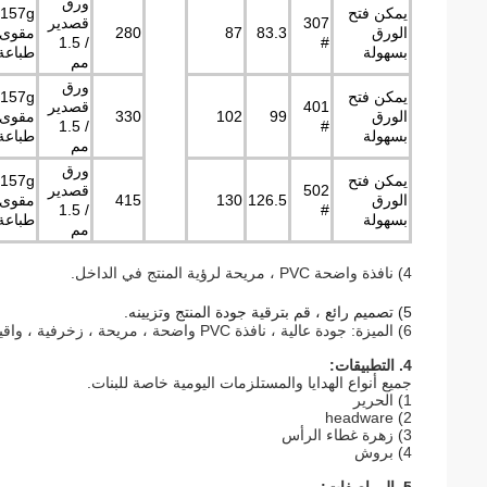
ورق
يمكن فتح
307
قصدير
الورق
83.3
87
280
مقوى 
/ 1.5
#
بسهولة
طباعة c
مم
ورق
يمكن فتح
401
قصدير
الورق
99
102
330
مقوى 
/ 1.5
#
بسهولة
طباعة c
مم
ورق
يمكن فتح
502
قصدير
الورق
126.5
130
415
مقوى 
/ 1.5
#
بسهولة
طباعة c
مم
4) نافذة واضحة PVC ، مريحة لرؤية المنتج في الداخل.
5
) تصميم رائع ، قم بترقية جودة المنتج وتزيينه.
6) الميزة: جودة عالية ، نافذة PVC واضحة ، مريحة ، زخرفية ، واقية ، وترويجية.
4. التطبيقات:
جميع أنواع الهدايا والمستلزمات اليومية خاصة للبنات.
1) الحرير
2) headware
3) زهرة غطاء الرأس
4) بروش