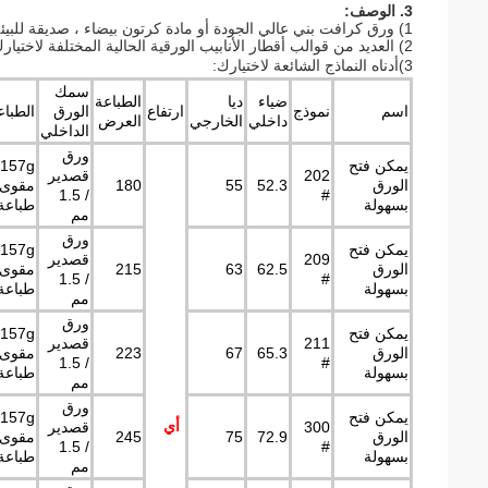
3. الوصف:
1) ورق كرافت بني عالي الجودة أو مادة كرتون بيضاء ، صديقة للبيئة ، معاد تدويرها ، قابلة للتحلل ، شهادات SGS و FDA.
2) العديد من قوالب أقطار الأنابيب الورقية الحالية المختلفة لاختيارك ، وتفي بمتطلبات الأحجام المختلفة وتساعدك على توفير تكاليف القوالب.
3)
أدناه النماذج الشائعة لاختيارك:
سمك
ضياء
ديا
الطباعة
اسم
نموذج
ارتفاع
الورق
الطباع
داخلي
الخارجي
العرض
الداخلي
ورق
يمكن فتح
202
قصدير
الورق
52.3
55
180
مقوى 
/ 1.5
#
بسهولة
طباعة c
مم
ورق
يمكن فتح
209
قصدير
الورق
62.5
63
215
مقوى 
/ 1.5
#
بسهولة
طباعة c
مم
ورق
يمكن فتح
211
قصدير
الورق
65.3
67
223
مقوى 
/ 1.5
#
بسهولة
طباعة c
مم
ورق
يمكن فتح
أي
300
قصدير
الورق
72.9
75
245
مقوى 
/ 1.5
#
بسهولة
طباعة c
مم