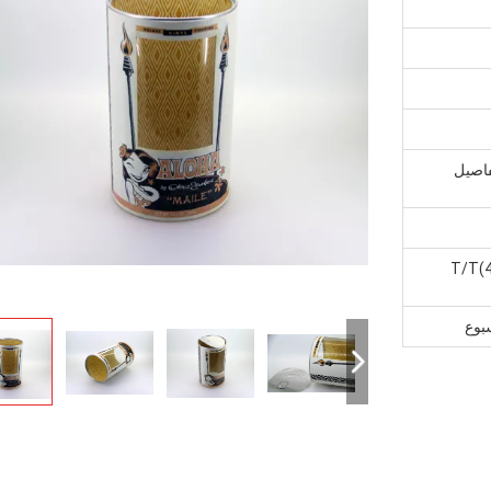
فاصيل
T/T(4