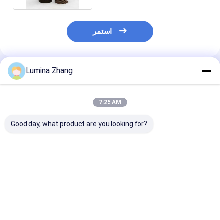
استمر
Lumina Zhang
المنتجات الموصى بها
7:25 AM
Good day, what product are you looking for?
 مخصصة لثنائيات
صديقة للبيئة دفع البوب
تخصيص سوشي صديقة
الورقية للتغليف
حتى سوشي أوراق الغذاء
للبيئة أنبوب ورقي دفع
لمطاعم والبائعين
أنبوب علبة الحاوية مع
سوشي البوب التعبئة
بالجملة
أنبوب وفراغ لا تسرب
والتغليف للوجبات الخارجة
سهلة لأخذ عبوة أسطوانة
فضل سعر
افضل سعر
افضل سعر