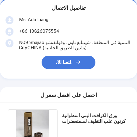
تفاصيل الاتصال
Ms. Ada Liang
+86 13826075554
NO9 Shajiao التنمية في المنطقة، شينتانغ تاون، وقوانغتشو
City.CHINA (يشين الطريق الجانبية)
ﺎﺘﺼﻟ ﺍﻶﻧ
احصل على افضل سعر ل
ورق الكرافت البنى أسطوانية
كرتون علب التغليف لمستحضرات
التجميل/اندروا/Unbrella