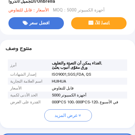
التجميل/اندروا/Unbrella
MOQ：أجهزة الكمبيوتر 5000
الأسعار：قابل للتفاوض
ﺎﺘﺼﻟ ﺍﻶﻧ
افضل سعر
منتوج وصف
,
الغذاء يمكن أن التعبئة والتغليف
أبرز
ورق مقوّى أنبوب يعبّئ
ISO9001,SGS,FDA, QS
إصدار الشهادات
HUIHUA
اسم العلامة التجارية
قابل للتفاوض
الأسعار
أجهزة الكمبيوتر 5000
الحد الأدنى لكمية
000PCS 100، 000PCS-120، في الأسبوع
القدرة على العرض
عرض المزيد