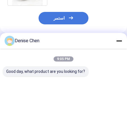
استمر
Denise Chen
المنتجات الموصى بها
9:05 PM
Good day, what product are you looking for?
ينة مجانية شفافة
واسعة الفم ساحة
80 مل صغير سهل الفتح
مستديرة الشكل
زجاجات PET شفافة ،
واضح الحيوانات الأليفة
البلاستيك PET يمكن ،
واضحة الحيوانات الأليفة
الجرار لحفظ الفاكهة
غة من السهل فتح
الجرار الشوفان يمكن
المحفوظة 53x53mm
يمكن للأغذية
فضل سعر
افضل سعر
افضل سعر