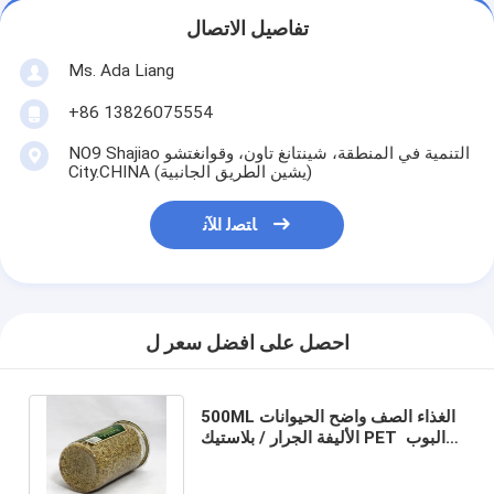
تفاصيل الاتصال
Ms. Ada Liang
+86 13826075554
NO9 Shajiao التنمية في المنطقة، شينتانغ تاون، وقوانغتشو
City.CHINA (يشين الطريق الجانبية)
ﺎﺘﺼﻟ ﺍﻶﻧ
احصل على افضل سعر ل
500ML الغذاء الصف واضح الحيوانات
الأليفة الجرار / بلاستيك PET البوب ​​
يمكن زجاجة بالنسبة للقمح Packagig