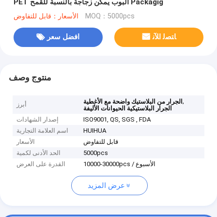
PET البوب ​​يمكن زجاجة بالنسبة للقمح Packagig
MOQ：5000pcs
الأسعار：قابل للتفاوض
ﺎﺘﺼﻟ ﺍﻶﻧ
افضل سعر
منتوج وصف
,
الجرار من البلاستيك واضحة مع الأغطية
أبرز
الجرار البلاستيكية الحيوانات الأليفة
ISO9001, QS, SGS , FDA
إصدار الشهادات
HUIHUA
اسم العلامة التجارية
قابل للتفاوض
الأسعار
5000pcs
الحد الأدنى لكمية
10000-30000pcs / الأسبوع
القدرة على العرض
عرض المزيد