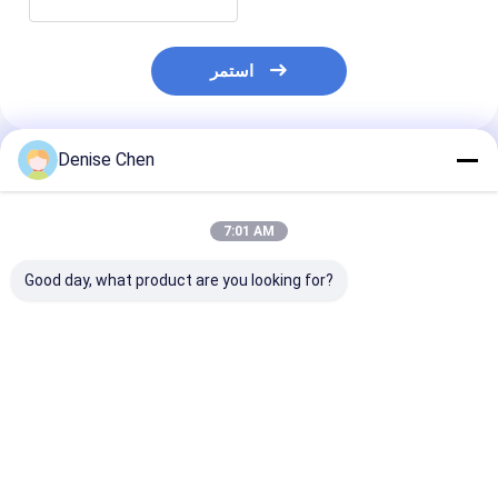
استمر
Denise Chen
المنتجات الموصى بها
7:01 AM
Good day, what product are you looking for?
عبوة أنبوب ورقي
طباعة مخصصة فارغة
أنبوب سوشي قابل
فسجي من بانتون
قابلة للتحلل البيولوجي
للتحلل البيولوجي والإعادة
بالجملة صديقة للبيئة
التدوير مع شعار مخصص
إعادة تدوير مستديرة
لتعبئة أنبوب ورقية من
الكرتون الكرافت
الدرجة الغذائية
فضل سعر
افضل سعر
افضل سعر