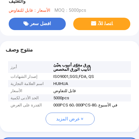
والتغليف
MOQ：5000pcs
الأسعار：قابل للتفاوض
ﺎﺘﺼﻟ ﺍﻶﻧ
افضل سعر
منتوج وصف
,
ورق مقوّى أنبوب يعبّئ
أبرز
أنابيب الورق المخصص
ISO9001,SGS,FDA, QS
إصدار الشهادات
HUIHUA
اسم العلامة التجارية
قابل للتفاوض
الأسعار
5000pcs
الحد الأدنى لكمية
000PCS 60، 000PCS-80، في الأسبوع
القدرة على العرض
عرض المزيد