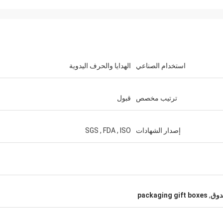
استخدام الصناعي
الهدايا والحرف اليدوية
ترتيب مخصص
قبول
إصدار الشهادات
SGS , FDA , ISO
فايس
ميشيل
 حسنا العينات منك، وأنا
عالية الجودة 360 مل علب PET
إلى التسويق لدينا الآن،
لكم. شك
ندوق
,
packaging gift boxes