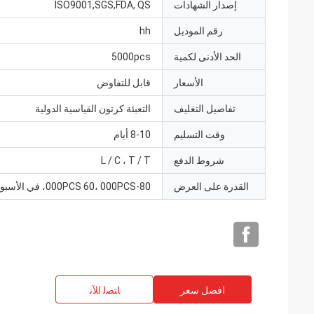
إصدار الشهادات
ISO9001,SGS,FDA, QS
رقم الموديل
hh
الحد الأدنى لكمية
5000pcs
الأسعار
قابل للتفاوض
تفاصيل التغليف
التعبئة كرتون القياسية الدولية
وقت التسليم
8-10 أيام
شروط الدفع
L / C ، T / T
القدرة على العرض
000PCS 60، 000PCS-80، في الأسبوع
افضل سعر
ﺎﺘﺼﻟ ﺍﻶﻧ