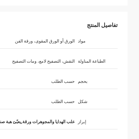
تفاصيل المنتج
مواد
الورق أو الورق المقوى، ورقة الفن
الطباعة المناولة
النقش، التصفيح لامع، ومات التصفيح
بحجم
حسب الطلب
باري 
علي
مرحبا جيني، استقبالا
ذات نوعية جيدة، والخدمة الجيدة. شركة Huihua
شكل
حسب الطلب
أحب ذلك كثيرا. أنا أرسل 
هو مورد جيد.
وسوف أبلغكم أي تحديثات.
إبراز
علب الهدايا والمجوهرات ورقة,يعبّئ هبة ص