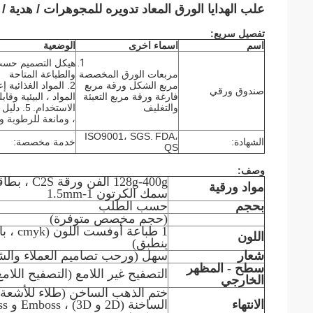
علب الهدايا الورق المعاد تدويره للمجوهرات / هدية /
تفصيل سريع:
اسم
اسماء اخرى
الوضعية
هيكل التصميم حس
مربعات الورق المخصصة
والطباعة المتاحة
مربع الشكل ورقة مربع
2. المواد الغذائية إ
صندوق ورقي
فارغة ورقة مربع التعبئة
المواد ، البيئية وقابل
والتغليف
الاستخدام.
5. دليل
، ومانعة للرطوبة و
ISO9001، SGS.
FDA،
الشهادة:
خدمة مخصصة:
QS
وصف:
مواد ورقية
سمك الكرتون 1-1.5mm
بحجم
حسب الطلب
(حجم مخصص متوفرة)
1 طباع
اللون
ينطبق)
شعار
سهل (ورحب تصاميم العملاء والش
سطح - المظهر
التصفيح غير اللامع (التصفيح اللام
الخارجي
ختم الذهب الساخن (طلاء للأشعة 
الانتهاء