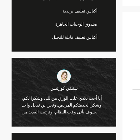
أكياس تغليف بريدية
صندوق الوجبات الجاهزة
أكياس تغليف قابلة للتحلل
ليندا باري
أنا
، وتعاون جيد مع
رقائق يمكن جيد، ورقائق بلدي تبيع بشكل جيد
وشك
را
للغاية الآن. وسأطلعكم على اتصال.