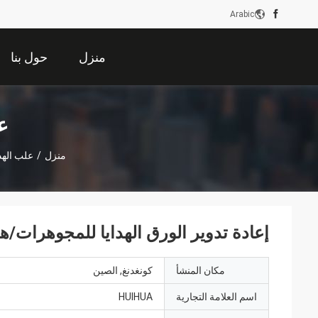
Arabic
منزل
حول بنا
ع
منزل
/
علب الهدا
إعادة تدوير الورق الهدايا للمجوهرات/ه
مكان المنشأ
كونغدنغ, الصين
اسم العلامة التجارية
HUIHUA