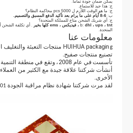
يمكن ضمان جودة تماما.
ج: هذا جيد للاستماع.
ج: ما هو الوقت اللازم ل 5000 pcs محاكمة النظام؟
ب:
6-8 أيام على ما يرام بعد تأكيد الدفع المسبق والتصميم.
ج: أي شريك الشحن متاح للمملكة المتحدة؟
dhl ، ups ، tnt ، فيديكس ، ems كلها بخير
b:
.
أي تكلفة الشحن 
المتحدة.
معلومات عنا
HUIHUA packagin
g منتجات التعبئة والتغليف المحدودة
تصنيع منتجات صفيح.
في عام 2008
منطقة التنمية No9Shajiao ، مدينة Xintang ، مدينة قوانغتشو 
تأسست
،
وتقع في
أنشأت شركتنا علاقة جيدة مع الكثير من العملاء ف
الأخرى.
لقد مرت شركتنا شهادة نظام مراقبة الجودة ISO9001.