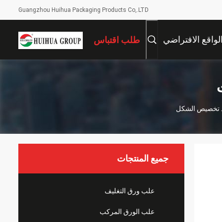
Guangzhou Huihua Packaging Products Co,.LTD
لواقع الافتراضي
طلب اقتباس
بيذ تخصيص الشكل
جميع المنتجات
علب ورق التغليف
علب الورق المركب