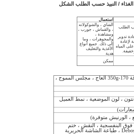
 الغذاء / النبيذ حسب الطلب الشكل
استعمال
الشاي ، والشوكولاته
ب الطلب
، والقماش ، جورب ،
ومشاهدة ،
عادة تدوير
والمجوهرات ، وما
ة لإعادة
إلى ذلك. جميع أنواع
 على المياه
الأغذية والتغليف
خفيفة.
هدية
ممكن
128g-400g الفن ورقة C2S ، بطاقة 170-350g العاج ، مجلس المموج ،
ة أوفست اللون (cmyk ، بانتون ، لون الموضعية ، نمط العميل
عارات)
ع ، الورنيش متوفرة)
فوق البنفسجية ، النقش ، ختم
الساخنة (2D و 3D) ، Emboss و Deboss ، طباعة الشاشة الحريرية