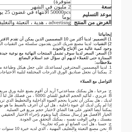
متوفرة)
سعة
2 مليون في الشهر
موعد التسليم
يوما
الغرض من المنتج
advertisng ، هدية ، التعبئة والتغليف والترويج ومتجر بيع بالتجزئة
إيجابياتنا
1) التصميم: لدينا أكثر من 10 المصممين الذين يمكن أن تقدم الاقتراحات المهنية والإجابة على خصوصية العملاء.
2) التقنيات:
لدينا مصنع شريك الذين يقدمون سلسلة من التقنيات المتق
وجود كمية عالية من الإنتاج والجودة.
3) السعر: السعر لدينا سوف تشمل المنتجات النهائية مع نوعية جيدة
الممتازة حتى للعملاء لديهم أي سؤال عند استلام البضائع.
ملاحظات:
1. لدينا المصممين المحترفين لمساعدتك على جعل هيكل وطباعة مخصصة.
2. يمكننا أن نجعل صناديق الورق الدرجات المختلفة لتلبية الاحتياجات الخاصة بك.
التواصل مع العملاء
ج: مرحبا ، هل يمكنك مساعدتي؟
أريد أن أقوم بصنع علبة ورق مربعة لتعبئة 500 جرام من الش
B: عزيزي ، لتأكيد الحجم الدقيق للشاي 500G ، من فضلك قل لنا أولا هل لديك أي التعبئة الداخلية مثل اسطوانة أو كيس للشاي من فضلك؟
لديك ، هل يمكن أن تخبرنا بحجم العبوة الداخلية والتخطيط الذي تري
إذا لم يكن لديك أي عبوة داخلية ، هل لي أن أعرف بالضبط ما هو نو
يمكننا أيضا العثور على هذا الشاي لاختبار حجم مربع في العملية.
الخيار الأفضل هو إرسال منتجك إلينا ونقوم بإجراء الاختبار الحقيقي 
بنفسك ، وفي الوقت نفسه ، يمكنك التحقق من الجودة.
ج: حسنا ، هل أنت الصانع أو شركة تجارية؟