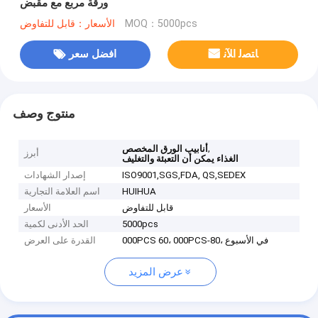
ورقة مربع مع مقبض
MOQ：5000pcs
الأسعار：قابل للتفاوض
ﺎﺘﺼﻟ ﺍﻶﻧ
افضل سعر
منتوج وصف
,
أنابيب الورق المخصص
أبرز
الغذاء يمكن أن التعبئة والتغليف
ISO9001,SGS,FDA, QS,SEDEX
إصدار الشهادات
HUIHUA
اسم العلامة التجارية
قابل للتفاوض
الأسعار
5000pcs
الحد الأدنى لكمية
000PCS 60، 000PCS-80، في الأسبوع
القدرة على العرض
عرض المزيد