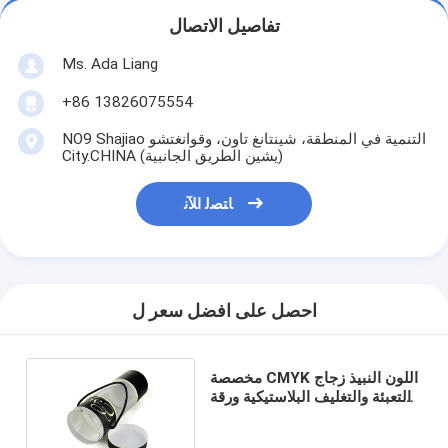
تفاصيل الاتصال
Ms. Ada Liang
+86 13826075554
NO9 Shajiao التنمية في المنطقة، شينتانغ تاون، وقوانغتشو
City.CHINA (يشين الطريق الجانبية)
ﺎﺘﺼﻟ ﺍﻶﻧ
احصل على افضل سعر ل
مخصصة CMYK اللون النبيذ زجاج
التعبئة والتغليف البلاستيكية ورقة
مربع مع مقبض