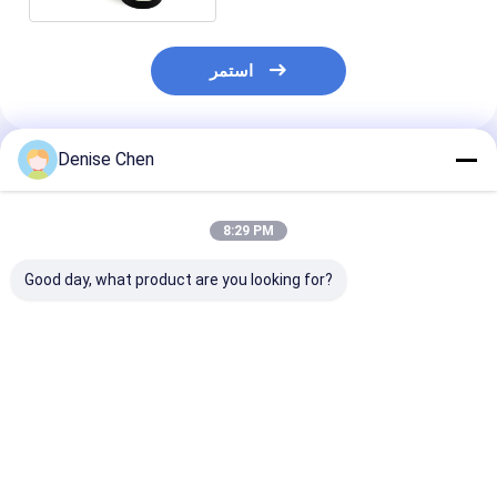
استمر
Denise Chen
المنتجات الموصى بها
8:29 PM
Good day, what product are you looking for?
عبوة أنبوب ورقي
طباعة مخصصة فارغة
أنبوب سوشي قابل
فسجي من بانتون
قابلة للتحلل البيولوجي
للتحلل البيولوجي والإعادة
بالجملة صديقة للبيئة
التدوير مع شعار مخصص
إعادة تدوير مستديرة
لتعبئة أنبوب ورقية من
الكرتون الكرافت
الدرجة الغذائية
فضل سعر
افضل سعر
افضل سعر