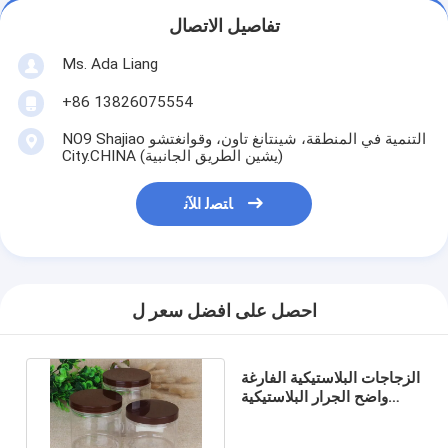
تفاصيل الاتصال
Ms. Ada Liang
+86 13826075554
NO9 Shajiao التنمية في المنطقة، شينتانغ تاون، وقوانغتشو
City.CHINA (يشين الطريق الجانبية)
ﺎﺘﺼﻟ ﺍﻶﻧ
احصل على افضل سعر ل
الزجاجات البلاستيكية الفارغة
واضح الجرار البلاستيكية
100G - 2000G غير -
السامة