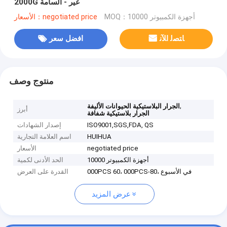
2000G غير - السامة
MOQ：أجهزة الكمبيوتر 10000
الأسعار：negotiated price
ﺎﺘﺼﻟ ﺍﻶﻧ
افضل سعر
منتوج وصف
,
الجرار البلاستيكية الحيوانات الأليفة
أبرز
الجرار بلاستيكية شفافة
ISO9001,SGS,FDA, QS
إصدار الشهادات
HUIHUA
اسم العلامة التجارية
negotiated price
الأسعار
أجهزة الكمبيوتر 10000
الحد الأدنى لكمية
000PCS 60، 000PCS-80، في الأسبوع
القدرة على العرض
عرض المزيد