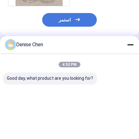
استمر
Denise Chen
المنتجات الموصى بها
4:52 PM
Good day, what product are you looking for?
ينة مجانية شفافة
واسعة الفم ساحة
80 مل صغير سهل الفتح
مستديرة الشكل
زجاجات PET شفافة ،
واضح الحيوانات الأليفة
البلاستيك PET يمكن ،
واضحة الحيوانات الأليفة
الجرار لحفظ الفاكهة
غة من السهل فتح
الجرار الشوفان يمكن
المحفوظة 53x53mm
يمكن للأغذية
فضل سعر
افضل سعر
افضل سعر