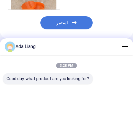
استمر
Ada Liang
المنتجات الموصى بها
3:28 PM
Good day, what product are you looking for?
ينة مجانية شفافة
واسعة الفم ساحة
80 مل صغير سهل الفتح
مستديرة الشكل
زجاجات PET شفافة ،
واضح الحيوانات الأليفة
البلاستيك PET يمكن ،
واضحة الحيوانات الأليفة
الجرار لحفظ الفاكهة
غة من السهل فتح
الجرار الشوفان يمكن
المحفوظة 53x53mm
يمكن للأغذية
فضل سعر
افضل سعر
افضل سعر