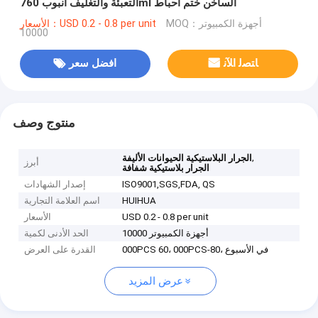
التعبئة والتغليف أنبوب 760ml الساخن ختم احباط
MOQ：أجهزة الكمبيوتر
الأسعار：USD 0.2 - 0.8 per unit
10000
ﺎﺘﺼﻟ ﺍﻶﻧ
افضل سعر
منتوج وصف
,
الجرار البلاستيكية الحيوانات الأليفة
أبرز
الجرار بلاستيكية شفافة
ISO9001,SGS,FDA, QS
إصدار الشهادات
HUIHUA
اسم العلامة التجارية
USD 0.2 - 0.8 per unit
الأسعار
أجهزة الكمبيوتر 10000
الحد الأدنى لكمية
000PCS 60، 000PCS-80، في الأسبوع
القدرة على العرض
عرض المزيد