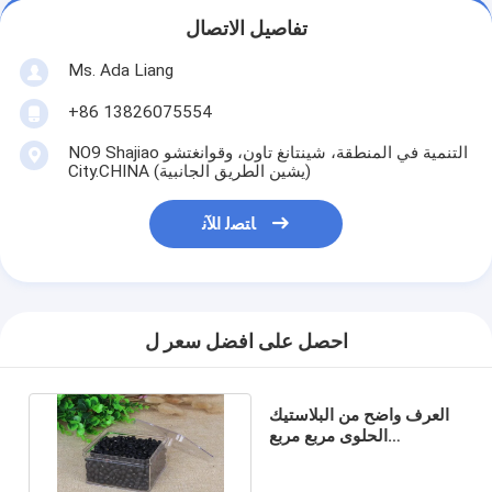
تفاصيل الاتصال
Ms. Ada Liang
+86 13826075554
NO9 Shajiao التنمية في المنطقة، شينتانغ تاون، وقوانغتشو
City.CHINA (يشين الطريق الجانبية)
ﺎﺘﺼﻟ ﺍﻶﻧ
احصل على افضل سعر ل
العرف واضح من البلاستيك
الحلوى مربع مربع
الشوكولاته PVC / PET /
PP / PS