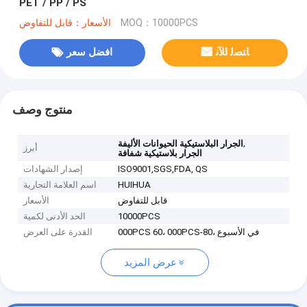
PET / PP / PS
MOQ：10000PCS
الأسعار：قابل للتفاوض
ﺎﺘﺼﻟ ﺍﻶﻧ
افضل سعر
منتوج وصف
,
الجرار البلاستيكية الحيوانات الأليفة
أبرز
الجرار بلاستيكية شفافة
ISO9001,SGS,FDA, QS
إصدار الشهادات
HUIHUA
اسم العلامة التجارية
قابل للتفاوض
الأسعار
10000PCS
الحد الأدنى لكمية
000PCS 60، 000PCS-80، في الأسبوع
القدرة على العرض
عرض المزيد