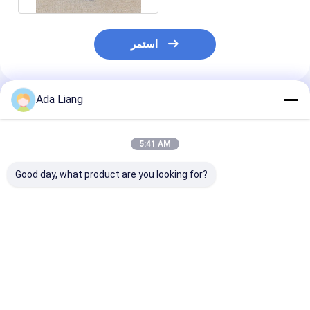
استمر
Ada Liang
المنتجات الموصى بها
5:41 AM
Good day, what product are you looking for?
ينة مجانية شفافة
واسعة الفم ساحة
80 مل صغير سهل الفتح
مستديرة الشكل
زجاجات PET شفافة ،
واضح الحيوانات الأليفة
البلاستيك PET يمكن ،
واضحة الحيوانات الأليفة
الجرار لحفظ الفاكهة
غة من السهل فتح
الجرار الشوفان يمكن
المحفوظة 53x53mm
يمكن للأغذية
فضل سعر
افضل سعر
افضل سعر