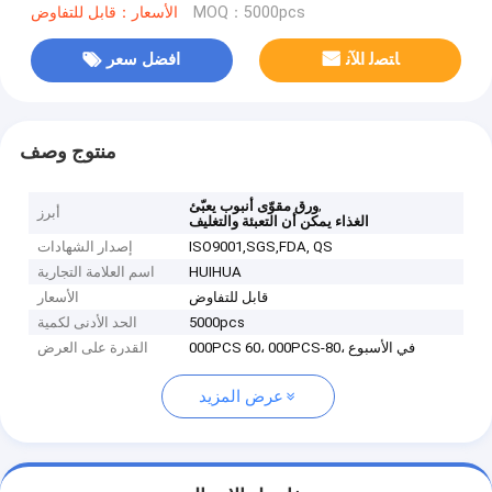
MOQ：5000pcs
الأسعار：قابل للتفاوض
ﺎﺘﺼﻟ ﺍﻶﻧ
افضل سعر
منتوج وصف
,
ورق مقوّى أنبوب يعبّئ
أبرز
الغذاء يمكن أن التعبئة والتغليف
ISO9001,SGS,FDA, QS
إصدار الشهادات
HUIHUA
اسم العلامة التجارية
قابل للتفاوض
الأسعار
5000pcs
الحد الأدنى لكمية
000PCS 60، 000PCS-80، في الأسبوع
القدرة على العرض
عرض المزيد