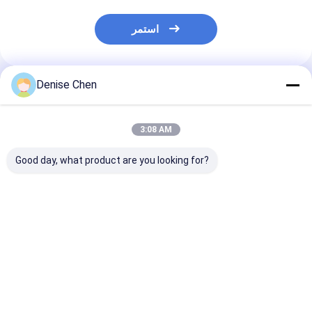
استمر
Denise Chen
المنتجات الموصى بها
3:08 AM
Good day, what product are you looking for?
عبوة أنبوب ورقي
طباعة مخصصة فارغة
أنبوب سوشي قابل
فسجي من بانتون
قابلة للتحلل البيولوجي
للتحلل البيولوجي والإعادة
بالجملة صديقة للبيئة
التدوير مع شعار مخصص
إعادة تدوير مستديرة
لتعبئة أنبوب ورقية من
الكرتون الكرافت
الدرجة الغذائية
فضل سعر
افضل سعر
افضل سعر