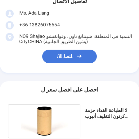
تفاصيل الاتصال
Ms. Ada Liang
+86 13826075554
NO9 Shajiao التنمية في المنطقة، شينتانغ تاون، وقوانغتشو
City.CHINA (يشين الطريق الجانبية)
ﺎﺘﺼﻟ ﺍﻶﻧ
احصل على افضل سعر ل
لا الطباعة الغذاء حزمة
كرتون التغليف أنبوب
CMYK بانتون