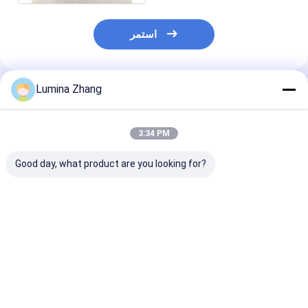
استمر
Lumina Zhang
المنتجات الموصى بها
3:34 PM
Good day, what product are you looking for?
 مخصصة للطباعة
علب مركبة من الورق
آلية دفع عالية الصفة
ئية الصديقة للبيئة
الصديق للبيئة بدرجة
الغذائية الصديقة للبيئة
شي حزمة أنابيب
الغذاء مع رقائق
علبة ورقية مركبة لتعبئة
الورق مع طباعة CMYK
الألومنيوم أو بطانة PE
وتخزين السوشي
دفعة حاوية الورق
وطباعة CMYK لتغليف
فضل سعر
افضل سعر
افضل سعر
السوشي القابل للطي