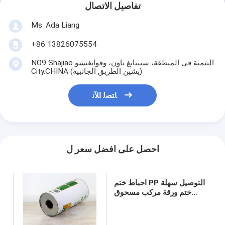
تفاصيل الاتصال
Ms. Ada Liang
+86 13826075554
NO9 Shajiao التنمية في المنطقة، شينتانغ تاون، وقوانغتشو
City.CHINA (يشين الطريق الجانبية)
ﺎﺘﺼﻟ ﺍﻶﻧ
احصل على افضل سعر ل
احباط ختم PP التوصيل سهلة
ختم ورقة مركب مسحوق
الحليب / علب المكسرات OEM
ODM