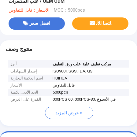
/ علب المكسرات OEM ODM
MOQ：5000pcs
الأسعار：قابل للتفاوض
ﺎﺘﺼﻟ ﺍﻶﻧ
افضل سعر
منتوج وصف
,
أبرز
مركب تغليف علبة
علب ورق التغليف
ISO9001,SGS,FDA, QS
إصدار الشهادات
HUIHUA
اسم العلامة التجارية
قابل للتفاوض
الأسعار
5000pcs
الحد الأدنى لكمية
000PCS 60، 000PCS-80، في الأسبوع
القدرة على العرض
عرض المزيد