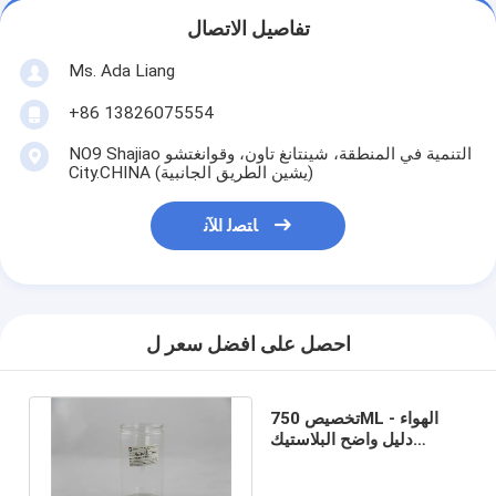
تفاصيل الاتصال
Ms. Ada Liang
+86 13826075554
NO9 Shajiao التنمية في المنطقة، شينتانغ تاون، وقوانغتشو
City.CHINA (يشين الطريق الجانبية)
ﺎﺘﺼﻟ ﺍﻶﻧ
احصل على افضل سعر ل
تخصيص 750ML الهواء -
دليل واضح البلاستيك
اسطوانة، الغذاء الصف PET
يمكن