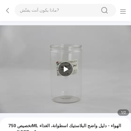
1
/
2
تخصيص 750ML الهواء - دليل واضح البلاستيك اسطوانة، الغذاء