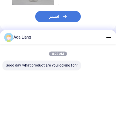
استمر
Ada Liang
المنتجات الموصى بها
8:22 AM
Good day, what product are you looking for?
محكم 400 مل من
زجاجة HDPE برميل
2200ML 2600ML
لبلاستيك الشفاف
الكالسيوم الزجاجة
New Style Custom
ة قابلة للتكديس
المكملات الغذائية PET
Logo Food Grade
لون مخصص PET جرة
البلاستيك الصف الغذائي
Plastic Milk Powder
للكاجو
Can Plastic Cap with
فضل سعر
افضل سعر
افضل سعر
Scoop