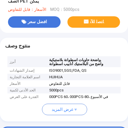
الصف PET يمكن
MOQ：5000pcs
الأسعار：قابل للتفاوض
ﺎﺘﺼﻟ ﺍﻶﻧ
افضل سعر
منتوج وصف
,
واضحة حاويات اسطوانة بلاستيكية
أبرز
واضح من البلاستيك أنابيب اسطوانة
ISO9001,SGS,FDA, QS
إصدار الشهادات
HUIHUA
اسم العلامة التجارية
قابل للتفاوض
الأسعار
5000pcs
الحد الأدنى لكمية
000PCS 60، 000PCS-80، في الأسبوع
القدرة على العرض
عرض المزيد