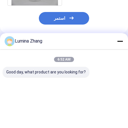
استمر
Lumina Zhang
المنتجات الموصى بها
6:52 AM
Good day, what product are you looking for?
محكم 400 مل من
زجاجة HDPE برميل
2200ML 2600ML
لبلاستيك الشفاف
الكالسيوم الزجاجة
New Style Custom
ة قابلة للتكديس
المكملات الغذائية PET
Logo Food Grade
لون مخصص PET جرة
البلاستيك الصف الغذائي
Plastic Milk Powder
للكاجو
Can Plastic Cap with
فضل سعر
افضل سعر
افضل سعر
Scoop