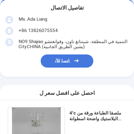
تفاصيل الاتصال
Ms. Ada Liang
+86 13826075554
NO9 Shajiao التنمية في المنطقة، شينتانغ تاون، وقوانغتشو
City.CHINA (يشين الطريق الجانبية)
ﺎﺘﺼﻟ ﺍﻶﻧ
احصل على افضل سعر ل
4'c ملصقا الطباعة ورقة من
البلاستيك واضحة اسطوانة
والفضة البلاستيك غطاء PE
900ML