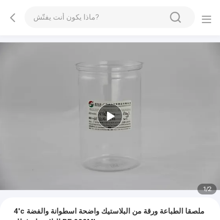
1
/
2
4'c ملصقا الطباعة ورقة من البلاستيك واضحة اسطوانة والفضة