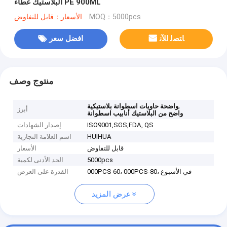
البلاستيك غطاء PE 900ML
MOQ：5000pcs
الأسعار：قابل للتفاوض
ﺎﺘﺼﻟ ﺍﻶﻧ
افضل سعر
منتوج وصف
,
واضحة حاويات اسطوانة بلاستيكية
أبرز
واضح من البلاستيك أنابيب اسطوانة
ISO9001,SGS,FDA, QS
إصدار الشهادات
HUIHUA
اسم العلامة التجارية
قابل للتفاوض
الأسعار
5000pcs
الحد الأدنى لكمية
000PCS 60، 000PCS-80، في الأسبوع
القدرة على العرض
عرض المزيد