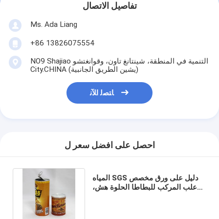
تفاصيل الاتصال
Ms. Ada Liang
+86 13826075554
NO9 Shajiao التنمية في المنطقة، شينتانغ تاون، وقوانغتشو
City.CHINA (يشين الطريق الجانبية)
ﺎﺘﺼﻟ ﺍﻶﻧ
احصل على افضل سعر ل
المياه SGS دليل على ورق مخصص
علب المركب للبطاطا الحلوة هش،
ورقائق، والغذاء الوجبات الخفيفة