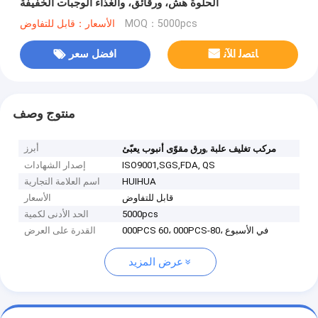
الحلوة هش، ورقائق، والغذاء الوجبات الخفيفة
MOQ：5000pcs
الأسعار：قابل للتفاوض
ﺎﺘﺼﻟ ﺍﻶﻧ
افضل سعر
منتوج وصف
,
أبرز
مركب تغليف علبة
ورق مقوّى أنبوب يعبّئ
ISO9001,SGS,FDA, QS
إصدار الشهادات
HUIHUA
اسم العلامة التجارية
قابل للتفاوض
الأسعار
5000pcs
الحد الأدنى لكمية
000PCS 60، 000PCS-80، في الأسبوع
القدرة على العرض
عرض المزيد