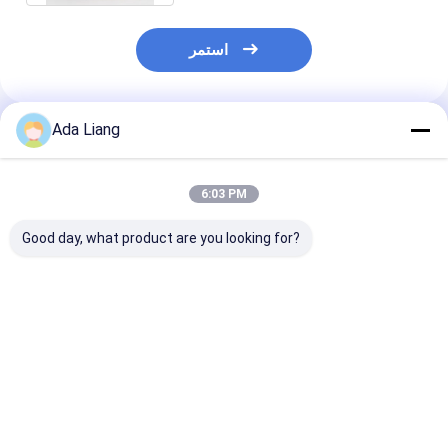
استمر
Ada Liang
المنتجات الموصى بها
6:03 PM
Good day, what product are you looking for?
 مخصصة للطباعة
علب مركبة من الورق
آلية دفع عالية الصفة
ئية الصديقة للبيئة
الصديق للبيئة بدرجة
الغذائية الصديقة للبيئة
شي حزمة أنابيب
الغذاء مع رقائق
علبة ورقية مركبة لتعبئة
الورق مع طباعة CMYK
الألومنيوم أو بطانة PE
وتخزين السوشي
دفعة حاوية الورق
وطباعة CMYK لتغليف
فضل سعر
افضل سعر
افضل سعر
السوشي القابل للطي