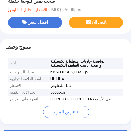
سحب يمكن للوجبة خفيفة
MOQ：5000pcs
الأسعار：قابل للتفاوض
ﺎﺘﺼﻟ ﺍﻶﻧ
افضل سعر
منتوج وصف
,
واضحة حاويات اسطوانة بلاستيكية
أبرز
واضحة أنابيب التغليف البلاستيكية
ISO9001,SGS,FDA, QS
إصدار الشهادات
HUIHUA
اسم العلامة التجارية
قابل للتفاوض
الأسعار
5000pcs
الحد الأدنى لكمية
000PCS 60، 000PCS-80، في الأسبوع
القدرة على العرض
عرض المزيد