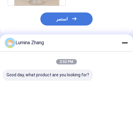
استمر
Lumina Zhang
المنتجات الموصى بها
2:52 PM
Good day, what product are you looking for?
محكم 400 مل من
زجاجة HDPE برميل
2200ML 2600ML
لبلاستيك الشفاف
الكالسيوم الزجاجة
New Style Custom
ة قابلة للتكديس
المكملات الغذائية PET
Logo Food Grade
لون مخصص PET جرة
البلاستيك الصف الغذائي
Plastic Milk Powder
للكاجو
Can Plastic Cap with
فضل سعر
افضل سعر
افضل سعر
Scoop