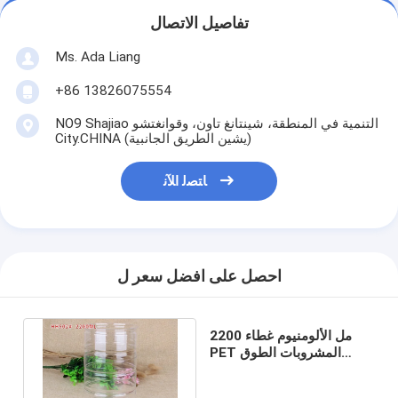
تفاصيل الاتصال
Ms. Ada Liang
+86 13826075554
NO9 Shajiao التنمية في المنطقة، شينتانغ تاون، وقوانغتشو
City.CHINA (يشين الطريق الجانبية)
ﺎﺘﺼﻟ ﺍﻶﻧ
احصل على افضل سعر ل
2200 مل الألومنيوم غطاء
PET المشروبات الطوق
البلاستيك سحب يمكن للوجبة
خفيفة