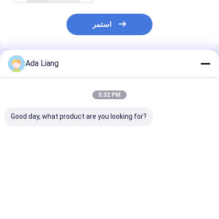
استمر
Ada Liang
المنتجات الموصى بها
5:32 PM
Good day, what product are you looking for?
 مخصصة للطباعة
علب مركبة من الورق
آلية دفع عالية الصفة
ئية الصديقة للبيئة
الصديق للبيئة بدرجة
الغذائية الصديقة للبيئة
شي حزمة أنابيب
الغذاء مع رقائق
علبة ورقية مركبة لتعبئة
الورق مع طباعة CMYK
الألومنيوم أو بطانة PE
وتخزين السوشي
دفعة حاوية الورق
وطباعة CMYK لتغليف
فضل سعر
افضل سعر
افضل سعر
السوشي القابل للطي