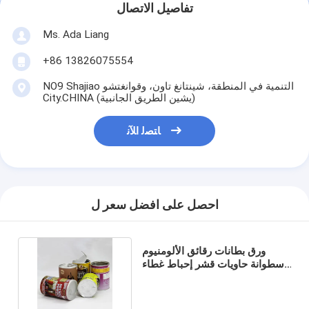
تفاصيل الاتصال
Ms. Ada Liang
+86 13826075554
NO9 Shajiao التنمية في المنطقة، شينتانغ تاون، وقوانغتشو
City.CHINA (يشين الطريق الجانبية)
ﺎﺘﺼﻟ ﺍﻶﻧ
احصل على افضل سعر ل
ورق بطانات رقائق الألومنيوم
اسطوانة حاويات قشر إحباط غطاء
الجوز التعبئة والتغليف