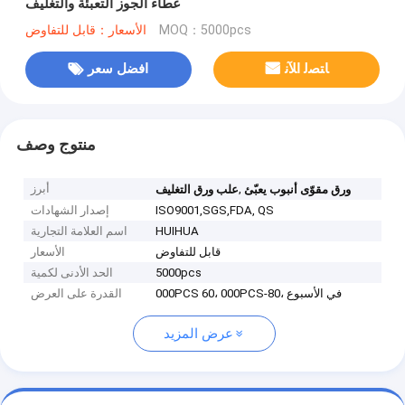
غطاء الجوز التعبئة والتغليف
MOQ：5000pcs
الأسعار：قابل للتفاوض
ﺎﺘﺼﻟ ﺍﻶﻧ
افضل سعر
منتوج وصف
,
أبرز
ورق مقوّى أنبوب يعبّئ
علب ورق التغليف
ISO9001,SGS,FDA, QS
إصدار الشهادات
HUIHUA
اسم العلامة التجارية
قابل للتفاوض
الأسعار
5000pcs
الحد الأدنى لكمية
000PCS 60، 000PCS-80، في الأسبوع
القدرة على العرض
عرض المزيد