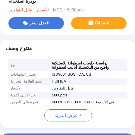
بودرة استخدام
MOQ：5000pcs
الأسعار：قابل للتفاوض
ﺎﺘﺼﻟ ﺍﻶﻧ
افضل سعر
منتوج وصف
,
واضحة حاويات اسطوانة بلاستيكية
أبرز
واضح من البلاستيك أنابيب اسطوانة
ISO9001,SGS,FDA, QS
إصدار الشهادات
HUIHUA
اسم العلامة التجارية
قابل للتفاوض
الأسعار
5000pcs
الحد الأدنى لكمية
000PCS 60، 000PCS-80، في الأسبوع
القدرة على العرض
عرض المزيد