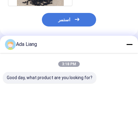
استمر
Ada Liang
المنتجات الموصى بها
3:18 PM
Good day, what product are you looking for?
محكم 400 مل من
زجاجة HDPE برميل
2200ML 2600ML
لبلاستيك الشفاف
الكالسيوم الزجاجة
New Style Custom
ة قابلة للتكديس
المكملات الغذائية PET
Logo Food Grade
لون مخصص PET جرة
البلاستيك الصف الغذائي
Plastic Milk Powder
للكاجو
Can Plastic Cap with
فضل سعر
افضل سعر
افضل سعر
Scoop