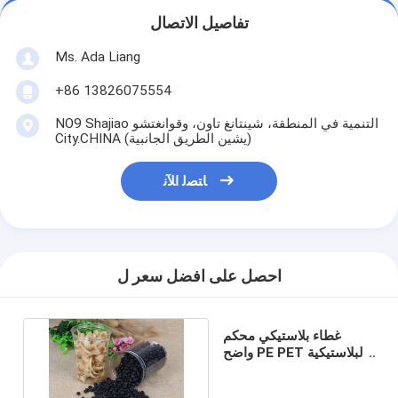
تفاصيل الاتصال
Ms. Ada Liang
+86 13826075554
NO9 Shajiao التنمية في المنطقة، شينتانغ تاون، وقوانغتشو
City.CHINA (يشين الطريق الجانبية)
ﺎﺘﺼﻟ ﺍﻶﻧ
احصل على افضل سعر ل
غطاء بلاستيكي محكم
واضح PE PET البلاستيكية
علبة حليب بودرة استخدام